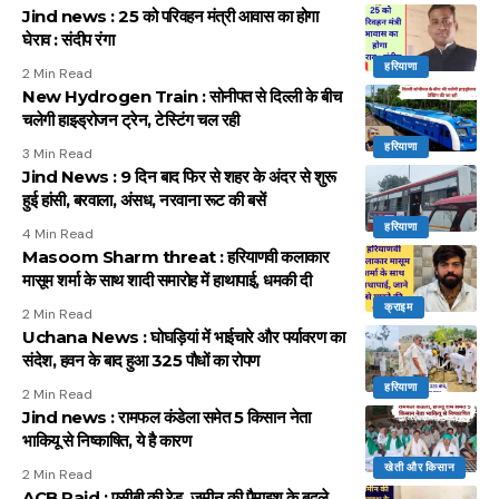
Jind news : 25 को परिवहन मंत्री आवास का होगा
घेराव : संदीप रंगा
हरियाणा
2 Min Read
New Hydrogen Train : सोनीपत से दिल्ली के बीच
चलेगी हाइड्रोजन ट्रेन, टेस्टिंग चल रही
हरियाणा
3 Min Read
Jind News : 9 दिन बाद फिर से शहर के अंदर से शुरू
हुई हांसी, बरवाला, अंसध, नरवाना रूट की बसें
हरियाणा
4 Min Read
Masoom Sharm threat : हरियाणवी कलाकार
मासूम शर्मा के साथ शादी समारोह में हाथापाई, धमकी दी
क्राइम
2 Min Read
Uchana News : घोघड़ियां में भाईचारे और पर्यावरण का
संदेश, हवन के बाद हुआ 325 पौधों का रोपण
हरियाणा
2 Min Read
Jind news : रामफल कंडेला समेत 5 किसान नेता
भाकियू से निष्काषित, ये है कारण
खेती और किसान
2 Min Read
ACB Raid : एसीबी की रेड, जमीन की पैमाइश के बदले