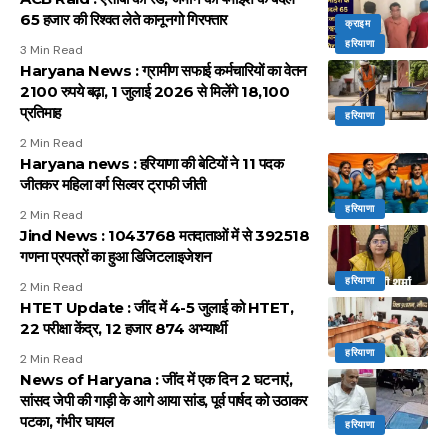
65 हजार की रिश्वत लेते कानूनगो गिरफ्तार
क्राइम
हरियाणा
3 Min Read
Haryana News : ग्रामीण सफाई कर्मचारियों का वेतन
2100 रुपये बढ़ा, 1 जुलाई 2026 से मिलेंगे 18,100
प्रतिमाह
हरियाणा
2 Min Read
Haryana news : हरियाणा की बेटियों ने 11 पदक
जीतकर महिला वर्ग सिल्वर ट्राफी जीती
हरियाणा
2 Min Read
Jind News : 1043768 मतदाताओं में से 392518
गणना प्रपत्रों का हुआ डिजिटलाइजेशन
हरियाणा
2 Min Read
HTET Update : जींद में 4-5 जुलाई को HTET,
22 परीक्षा केंद्र, 12 हजार 874 अभ्यार्थी
हरियाणा
2 Min Read
News of Haryana : जींद में एक दिन 2 घटनाएं,
सांसद जेपी की गाड़ी के आगे आया सांड, पूर्व पार्षद को उठाकर
पटका, गंभीर घायल
हरियाणा