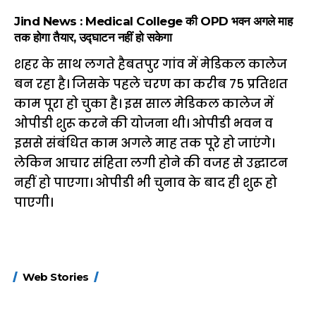
Jind News : Medical College की OPD भवन अगले माह
तक होगा तैयार, उद्घाटन नहीं हो सकेगा
शहर के साथ लगते हैबतपुर गांव में मेडिकल कालेज
बन रहा है। जिसके पहले चरण का करीब 75 प्रतिशत
काम पूरा हो चुका है। इस साल मेडिकल कालेज में
ओपीडी शुरू करने की योजना थी। ओपीडी भवन व
इससे संबंधित काम अगले माह तक पूरे हो जाएंगे।
लेकिन आचार संहिता लगी होने की वजह से उद्घाटन
नहीं हो पाएगा। ओपीडी भी चुनाव के बाद ही शुरू हो
पाएगी।
15 नवंबर से लागू होंगे
ऐसे बनाएं अपनी पसंद की
मोटापे को कम कर
Web Stories
FASTag के ये नए
UPI ID? जानें यहां
लिए खाएं ये बेहत्तर
नियम, डबल टोल से
शानदार ट्रिक