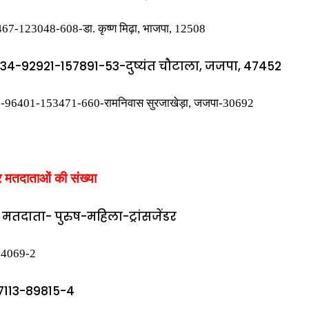
7-123048-608-डा. कृष्ण मिढ़ा, भाजपा, 12508
4-92921-157891-53-दुष्यंत चौटाला, जजपा, 47452
-96401-153471-660-रामनिवास सुरजाखेड़ा, जजपा-30692
ार मतदाताओं की संख्या
ल मतदाता- पुरुष-महिला-ट्रांसजेंडर
84069-2
7113-89815-4