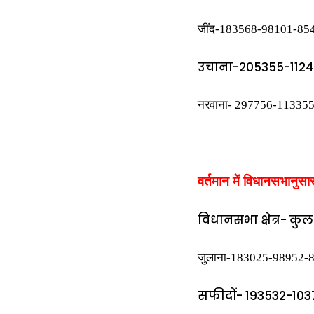
जींद-183568-98101-8546
उचाना-205355-11243
नरवाना- 297756-113355
वर्तमान में विधानसभानुस
विधानसभा क्षेत्र- कु
जुलाना-183025-98952-
सफीदों- 193532-103