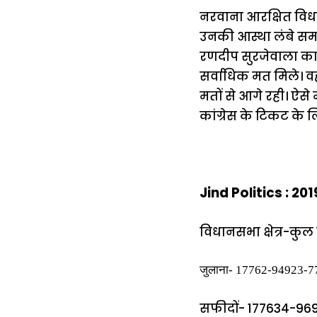
नरवाना आरक्षित विधा
उनकी आस्था लंबे समय 
रणदीप सुरजेवाला का ख
सर्वाधिक मत मिले। वह
मतों से आगे रही। ऐसे
कांग्रेस के टिकट के 
Jind Politics : 2
विधानसभा क्षेत्र-क
जुलाना- 17762-94923-7
सफीदों- 177634-969