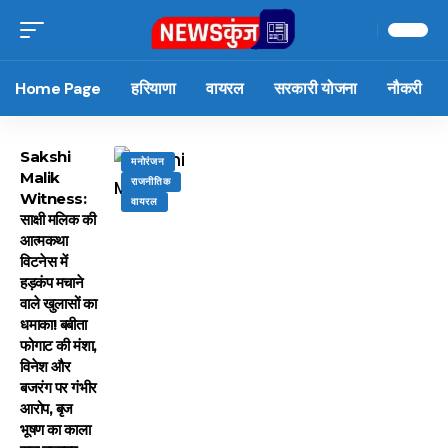
Home Page
हरियाणा
वायरल
सरकारी योजना
नौकरी
Sakshi
मनोरंजन
Malik
राजनीतिक
Witness:
वायरल
साक्षी मलिक की
आत्मकथा
विटनेस में
हड़कंप मचाने
वाले खुलासों का
धमाका! बबीता
फोगाट की मंशा,
विनेश और
बजरंग पर गंभीर
आरोप, बृज
भूषण का काला