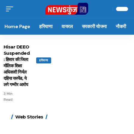
Home Page
हरियाणा
वायरल
सरकारी योजना
नौकरी
Hisar DEEO
Suspended
: हिसार की जिला
हरियाणा
मौलिक शिक्षा
अधिकारी निर्मल
दहिया सस्पेंड, ये
लगे गम्भीर आरोप
3 Min
Read
15 नवंबर से लागू होंगे
ऐसे बनाएं अपनी पसंद की
मोटापे को कम करने के लिए
बदलते मौसम में नही होंगे
Web Stories
FASTag के ये नए नियम,
UPI ID? जानें यहां
खाएं ये बेहत्तर चीजें
बीमार, हल्दी के साथ ये 5
डबल टोल से बचने के लिए
शानदार ट्रिक
चीजें सेवन करें! रहेंगे स्वस्थ