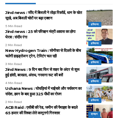
Jind news : जींद में बिजली ने तोड़ा रिकॉर्ड, धान के खेत
सूखे, अब बिजली चोरों पर बड़ा एक्शन
हरियाणा
5 Min Read
Jind news : 25 को परिवहन मंत्री आवास का होगा
घेराव : संदीप रंगा
हरियाणा
2 Min Read
New Hydrogen Train : सोनीपत से दिल्ली के बीच
चलेगी हाइड्रोजन ट्रेन, टेस्टिंग चल रही
हरियाणा
3 Min Read
Jind News : 9 दिन बाद फिर से शहर के अंदर से शुरू
हुई हांसी, बरवाला, अंसध, नरवाना रूट की बसें
हरियाणा
4 Min Read
Uchana News : घोघड़ियां में भाईचारे और पर्यावरण का
संदेश, हवन के बाद हुआ 325 पौधों का रोपण
हरियाणा
2 Min Read
ACB Raid : एसीबी की रेड, जमीन की पैमाइश के बदले
65 हजार की रिश्वत लेते कानूनगो गिरफ्तार
क्राइम