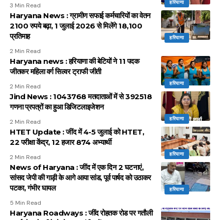
हरियाणा
3 Min Read
Haryana News : ग्रामीण सफाई कर्मचारियों का वेतन
2100 रुपये बढ़ा, 1 जुलाई 2026 से मिलेंगे 18,100
प्रतिमाह
हरियाणा
2 Min Read
Haryana news : हरियाणा की बेटियों ने 11 पदक
जीतकर महिला वर्ग सिल्वर ट्राफी जीती
हरियाणा
2 Min Read
Jind News : 1043768 मतदाताओं में से 392518
गणना प्रपत्रों का हुआ डिजिटलाइजेशन
हरियाणा
2 Min Read
HTET Update : जींद में 4-5 जुलाई को HTET,
22 परीक्षा केंद्र, 12 हजार 874 अभ्यार्थी
हरियाणा
2 Min Read
News of Haryana : जींद में एक दिन 2 घटनाएं,
सांसद जेपी की गाड़ी के आगे आया सांड, पूर्व पार्षद को उठाकर
पटका, गंभीर घायल
हरियाणा
5 Min Read
Haryana Roadways : जींद रोहतक रोड पर गतौली