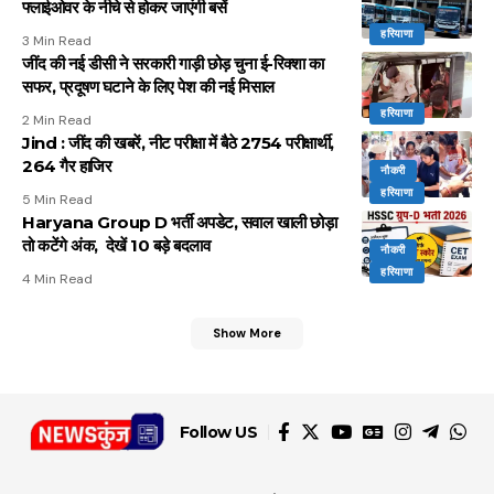
फ्लाईओवर के नीचे से होकर जाएंगी बसें
हरियाणा
3 Min Read
जींद की नई डीसी ने सरकारी गाड़ी छोड़ चुना ई-रिक्शा का
सफर, प्रदूषण घटाने के लिए पेश की नई मिसाल
हरियाणा
2 Min Read
Jind : जींद की खबरें, नीट परीक्षा में बैठे 2754 परीक्षार्थी,
264 गैर हाजिर
नौकरी
हरियाणा
5 Min Read
Haryana Group D भर्ती अपडेट, सवाल खाली छोड़ा
तो कटेंगे अंक, देखें 10 बड़े बदलाव
नौकरी
हरियाणा
4 Min Read
Show More
Follow US