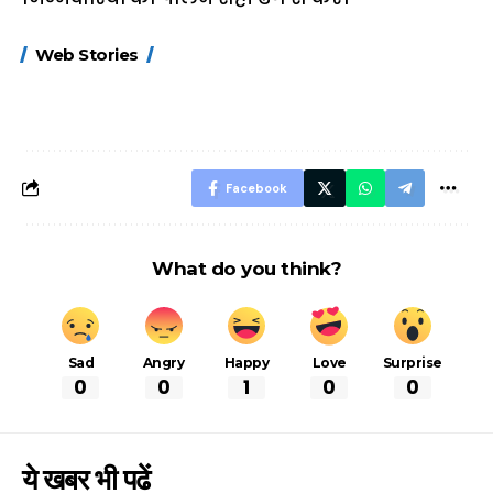
15 नवंबर से लागू होंगे
ऐसे बनाएं अपनी पसंद की
मोटापे को कम कर
Web Stories
FASTag के ये नए
UPI ID? जानें यहां
लिए खाएं ये बेहत्तर
नियम, डबल टोल से
शानदार ट्रिक
बचने के लिए जानें ये 6
आसान ट्रिक्स
Facebook
What do you think?
Sad
Angry
Happy
Love
Surprise
0
0
1
0
0
ये खबर भी पढें