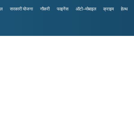
रल
सरकारी योजना
नौकरी
फाइनेंस
ऑटो-मोबाइल
क्राइम
हेल्थ