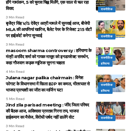
होंगे नामांकन, 5 को चुनाव चिह्न मिलेंगे, एक साल से चल रहा
विवाद
राजनीतिक
3 Min Read
बृजेंद्र सिंह V/S देवेंद्र अत्री मामले में सुनवाई आज, बीजेपी
MLA की आपत्तियां खारिज, बैलेट पेपर के रिजेक्ट 215 वोटों
पर हाईकोर्ट करेगा सुनवाई
राजनीतिक
3 Min Read
masoom sharma controversy : हरियाणा के
मंत्री अरविंद शर्मा को गायक मासूम को इनडायरेक्ट समर्थन,
राजनीतिक
कहा नौजवान कड़क म्यूजिक सुनना चाहता
हरियाणा
4 Min Read
Julana nagar palika chairmain : विनेश
फोगाट के विधानसभा में खिला BJP का कमल, भीतरघात से
राजनीतिक
भाजपा प्रत्याशी का जीत का मार्जिन घटा
हरियाणा
5 Min Read
Jind zila parisad meeting : जींद जिला परिषद
की बैठक आज, अविश्वास प्रस्ताव गिरना तय, भाजपा
हाईकमान का मैसेज, विरोधी पार्षद नहीं डालेंगे वोट
राजनीतिक
3 Min Read