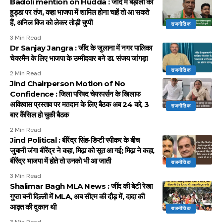
Badoli mention on Hudda : जींद में बड़ौली का
हुड्डा पर तंज, कहा भाजपा में शामिल होना चाहें तो आ सकते
हैं, अनिल विज को लेकर तोड़ी चुप्पी
राजनीतिक
3 Min Read
Dr Sanjay Jangra : जींद के जुलाना में नगर पालिका
चेयरमैन के लिए भाजपा के उम्मीदवार बने डा. संजय जांगड़ा
राजनीतिक
2 Min Read
Jind Chairperson Motion of No
Confidence : जिला परिषद चेयरपर्सन के खिलाफ
अविश्वास प्रस्ताव पर मतदान के लिए बैठक अब 24 को, 3
राजनीतिक
बार कैंसिल हो चुकी बैठक
2 Min Read
Jind Political : बीरेंद्र सिंह-डिप्टी स्पीकर के बीच
जुबानी जंग! बीरेंद्र ने कहा, मिढ़ा को सूत आ गई; मिढ़ा ने कहा,
बीरेंद्र भाजपा में होते तो उनको भी आ जाती
राजनीतिक
3 Min Read
Shalimar Bagh MLA News : जींद की बेटी रेखा
गुप्ता बनी दिल्ली में MLA, अब सीएम की दौड़ में, दादा की
आढ़त की दुकान थी
राजनीतिक