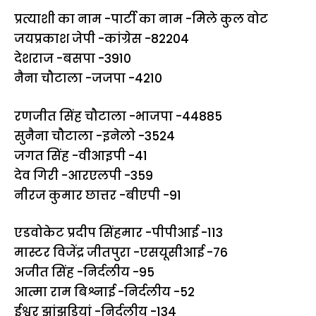
प्रत्याशी का नाम -पार्टी का नाम -मिले कुल वोट
जयप्रकाश जेपी -कांग्रेस -82204
देशराज -बसपा -3910
नैना चौटाला -जजपा -4210
रणजीत सिंह चौटाला -भाजपा -44885
सुनैना चौटाला -इनेलो -3524
जगत सिंह -वीआइपी -41
देव गिरी -आरएलपी -359
नीरज कुमार छात्तर -बीएपी -91
एडवोकेट प्रदीप सिंहमार -पीपीआई -113
मास्टर विजेंद्र जीतपुरा -एसयूसीआई -76
अजीत सिंह -निर्दलीय -95
आत्मा राम बिश्नाई -निर्दलीय -52
ईश्वर झांझड़ियां -निर्दलीय -134