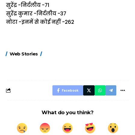
सुरेंद्र -निर्दलीय -71
सुरेंद्र कुमार -निर्दलीय -37
नोटा -इनमें से कोई नहीं -262
15 नवंबर से लागू होंगे
ऐसे बनाएं अपनी पसंद की
मोटापे को कम कर
Web Stories
FASTag के ये नए
UPI ID? जानें यहां
लिए खाएं ये बेहत्तर
नियम, डबल टोल से
शानदार ट्रिक
बचने के लिए जानें ये 6
आसान ट्रिक्स
Facebook
What do you think?