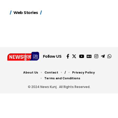
15 नवंबर से लागू होंगे
ऐसे बनाएं अपनी पसंद की
मोटापे को कम करने के लिए
बदलते मौसम में नही होंगे
Web Stories
FASTag के ये नए नियम,
UPI ID? जानें यहां
खाएं ये बेहत्तर चीजें
बीमार, हल्दी के साथ ये 5
डबल टोल से बचने के लिए
शानदार ट्रिक
चीजें सेवन करें! रहेंगे स्वस्थ
जानें ये 6 आसान ट्रिक्स
Follow US
About Us
Contact
/
Privacy Policy
Terms and Conditions
© 2024 News Kunj . All Rights Reserved.