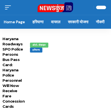
Home Page
हरियाणा
वायरल
सरकारी योजना
नौकरी
Haryana
Roadways
ऑटो-मोबाइल
SPO Police
हरियाणा
Persons
Bus Pass
Card:
Haryana
Police
Personnel
Will Now
Receive
Fare
Concession
Cards