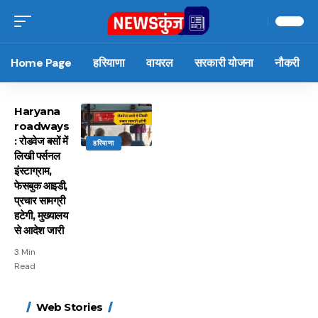
Home Page
हरियाणा
वायरल
सरकारी योजना
नौकरी
Haryana
roadways
: रोडवेज बसों में
हरियाणा
लिखी पर्सनल
इंस्टाग्राम,
फेसबुक आइडी,
प्रचार सामग्री
हटेगी, मुख्यालय
से आदेश जारी
3 Min
Read
15 नवंबर से लागू होंगे
ऐसे बनाएं अपनी पसंद की
मोटापे को कम करने के लिए
बदलते मौसम में नही होंगे
Web Stories
FASTag के ये नए नियम,
UPI ID? जानें यहां