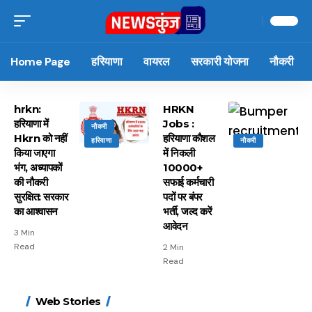
Home Page
हरियाणा
वायरल
सरकारी योजना
नौकरी
hrkn:
HRKN
हरियाणा में
Jobs :
नौकरी
Hkrn को नहीं
हरियाणा काैशल
हरियाणा
नौकरी
किया जाएगा
में निकली
भंग, अध्यापकों
10000+
की नौकरी
सफाई कर्मचारी
सुरक्षित: सरकार
पदों पर बंपर
का आश्वासन
भर्ती, जल्द करें
आवेदन
3 Min
Read
2 Min
Read
15 नवंबर से लागू होंगे
ऐसे बनाएं अपनी पसंद की
मोटापे को कम करने के लिए
बदलते मौसम में नही होंगे
Web Stories
FASTag के ये नए नियम,
UPI ID? जानें यहां