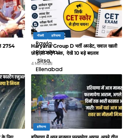
नौकरी
हरियाणा
बैठे 2754
Haryana Group D भर्ती अपडेट, सवाल खाली
छोड़ा तो कटेंगे अंक, देखें 10 बड़े बदलाव
4 Min Read
हरियाणा
र के लिए
हरियाणा में आज मानसून फरमायेगा आराम, अगले तीन