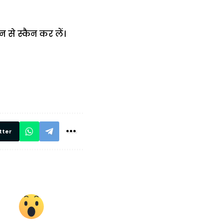
न से स्कैन कर लें।
में
अब लेट नहीं होंगी
मार,
ट्रेनें… रेलवे ने
थ ये 5
सभी DRM को
रें!
दिए सख्त निर्देश,
रियल टाइम होगी
निगरानी
tter