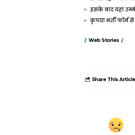
इसके बाद यहां उम्म
कृपया भर्ती फॉर्म स
15 नवंबर से लागू
Web Stories
होंगे FASTag के
ये नए नियम, डबल
टोल से बचने के
लिए जानें ये 6
आसान ट्रिक्स
Share This Articl