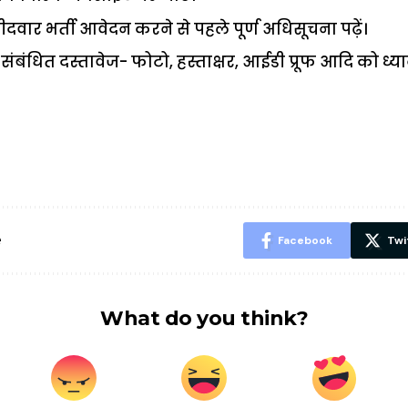
ीदवार भर्ती आवेदन करने से पहले पूर्ण अधिसूचना पढ़ें।
े संबंधित दस्तावेज- फोटो, हस्ताक्षर, आईडी प्रूफ आदि को ध्या
ऐसे बनाएं अपनी
मोटापे को कम
बदलते मौसम 
पसंद की UPI
करने के लिए खाएं
नही होंगे बी
ID? जानें यहां
ये बेहत्तर चीजें
हल्दी के सा
शानदार ट्रिक
चीजें सेवन क
रहेंगे स्वस्थ
e
Facebook
Twi
What do you think?