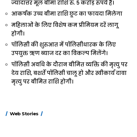
ज्यादात्तर मूल बीमा राशि रु. 5 कराेड़ रुपये है।
आकर्षक उच्च बीमा राशि छूट का फायदा मिलेगा
महिलाओं के लिए विशेष कम प्रीमियम दरें लागू
हाेगी।
पॉलिसी की शुरुआत में पॉलिसीधारक के लिए
उपयुक्त ऋण ब्याज दर का विकल्प मिलेंगे।
पॉलिसी अवधि के दौरान बीमित व्यक्ति की मृत्यु पर
देय राशि, बशर्ते पॉलिसी चालू हो और स्वीकार्य दावा
मृत्यु पर बीमित राशि होगी।
15 नवंबर से लागू होंगे
ऐसे बनाएं अपनी पसंद की
मोटापे को कम कर
Web Stories
FASTag के ये नए
UPI ID? जानें यहां
लिए खाएं ये बेहत्तर
नियम, डबल टोल से
शानदार ट्रिक
बचने के लिए जानें ये 6