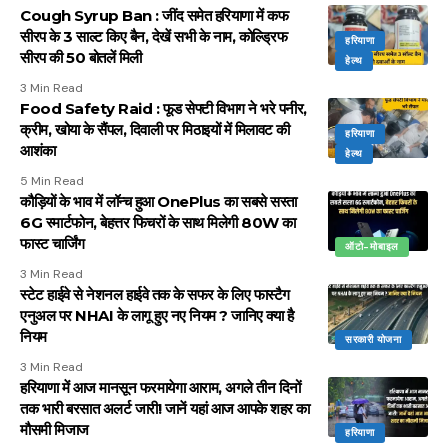
Cough Syrup Ban : जींद समेत हरियाणा में कफ
सीरप के 3 साल्ट किए बैन, देखें सभी के नाम, कोल्ड्रिफ
हरियाणा
सीरप की 50 बोतलें मिली
हेल्थ
3 Min Read
Food Safety Raid : फूड सेफ्टी विभाग ने भरे पनीर,
क्रीम, खोया के सैंपल, दिवाली पर मिठाइयों में मिलावट की
हरियाणा
आशंका
हेल्थ
5 Min Read
कौड़ियों के भाव में लॉन्च हुआ OnePlus का सबसे सस्ता
6G स्मार्टफोन, बेहत्तर फिचरों के साथ मिलेगी 80W का
फास्ट चार्जिंग
ऑटो-मोबाइल
3 Min Read
स्टेट हाईवे से नेशनल हाईवे तक के सफर के लिए फास्टैग
एनुअल पर NHAI के लागू हुए नए नियम ? जानिए क्या है
नियम
सरकारी योजना
3 Min Read
हरियाणा में आज मानसून फरमायेगा आराम, अगले तीन दिनों
तक भारी बरसात अलर्ट जारी! जानें यहां आज आपके शहर का
मौसमी मिजाज
हरियाणा