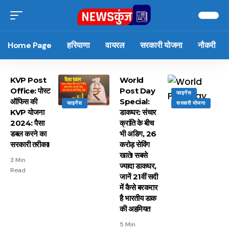
Home Page
हरियाणा
वायरल
सरकारी योजना
नौकरी
KVP Post
World
Office: पोस्ट
Post Day
फाइनेंस
ऑफिस की
Special:
फाइनेंस
सरकारी योजना
KVP योजना
डाकघर: संचार
2024: पैसा
क्रांति के बीच
डबल करने का
भी अडिग, 26
सरकारी तरीका!
करोड़ सेविंग
खाते! सबसे
3 Min
ज्यादा डाकघर,
Read
जानें 21वीं सदी
में कैसे बरकरार
है भारतीय डाक
की अहमियत
5 Min