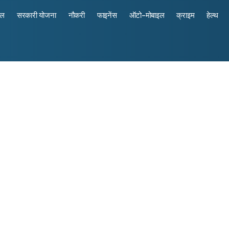
रल
सरकारी योजना
नौकरी
फाइनेंस
ऑटो-मोबाइल
क्राइम
हेल्थ