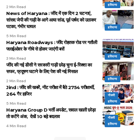
हरियाणा
2 Min Read
News of Haryana : जींद में एक दिन 2 घटनाएं,
सांसद जेपी की गाड़ी के आगे आया सांड, पूर्व पार्षद को उठाकर
पटका, गंभीर घायल
हरियाणा
5 Min Read
Haryana Roadways : जींद रोहतक रोड पर गतौली
फ्लाईओवर के नीचे से होकर जाएंगी बसें
हरियाणा
3 Min Read
जींद की नई डीसी ने सरकारी गाड़ी छोड़ चुना ई-रिक्शा का
सफर, प्रदूषण घटाने के लिए पेश की नई मिसाल
हरियाणा
2 Min Read
Jind : जींद की खबरें, नीट परीक्षा में बैठे 2754 परीक्षार्थी,
264 गैर हाजिर
नौकरी
हरियाणा
5 Min Read
Haryana Group D भर्ती अपडेट, सवाल खाली छोड़ा
तो कटेंगे अंक, देखें 10 बड़े बदलाव
नौकरी
हरियाणा
4 Min Read