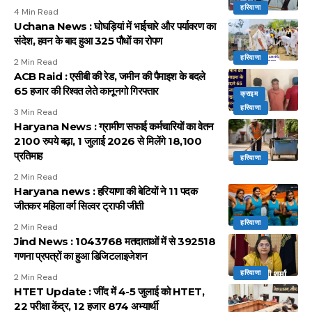
हरियाणा
4 Min Read
Uchana News : घोघड़ियां में भाईचारे और पर्यावरण का
संदेश, हवन के बाद हुआ 325 पौधों का रोपण
हरियाणा
2 Min Read
ACB Raid : एसीबी की रेड, जमीन की पैमाइश के बदले
65 हजार की रिश्वत लेते कानूनगो गिरफ्तार
क्राइम
हरियाणा
3 Min Read
Haryana News : ग्रामीण सफाई कर्मचारियों का वेतन
2100 रुपये बढ़ा, 1 जुलाई 2026 से मिलेंगे 18,100
प्रतिमाह
हरियाणा
2 Min Read
Haryana news : हरियाणा की बेटियों ने 11 पदक
जीतकर महिला वर्ग सिल्वर ट्राफी जीती
हरियाणा
2 Min Read
Jind News : 1043768 मतदाताओं में से 392518
गणना प्रपत्रों का हुआ डिजिटलाइजेशन
हरियाणा
2 Min Read
HTET Update : जींद में 4-5 जुलाई को HTET,
22 परीक्षा केंद्र, 12 हजार 874 अभ्यार्थी