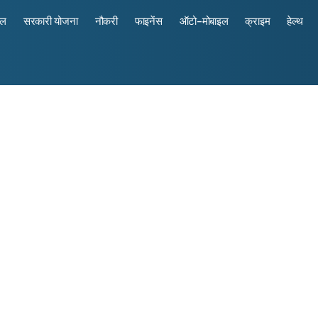
रल
सरकारी योजना
नौकरी
फाइनेंस
ऑटो-मोबाइल
क्राइम
हेल्थ