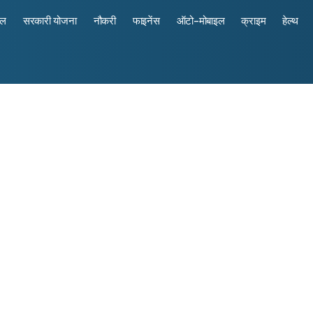
रल
सरकारी योजना
नौकरी
फाइनेंस
ऑटो-मोबाइल
क्राइम
हेल्थ