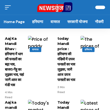
Home Page
हरियाणा
वायरल
सरकारी योजना
नौकरी
Aaj Ka
today
Mandi
Mandi
Bhav :
price :
वायरल
हरियाणा
हरियाणा में धान
हरियाणा की
की फसलाें का
मंडियाें में उपज
बढ़ा भाव,
फसलाें का भाव
बाजरा-गेंहू का
लुढ़का, जानें
लुढ़का भाव, यहां
आज उपज
जानें आज का
फसलाें का भाव
मंडी भाव
3 Min
Read
4 Min
Read
Aaj ka
Today
mandi
Mandi