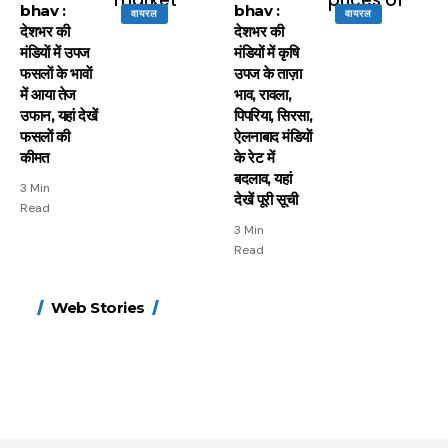
bhav :
bhav :
वायरल
वायरल
देशभर की
देशभर की
मंडियाें में उपज
मंडियों में कृषि
फसलाें के भावाें
उपज के ताज़ा
में आया तेज
भाव, रावला,
उफान, यहां देखें
पिपरिया, सिरसा,
फसलाें की
ऐलनाबाद मंडियाें
कीमत
के रेट में
बदलाव, यहां
3 Min
देखें पूरी सूची
Read
3 Min
Read
15 नवंबर से लागू होंगे
ऐसे बनाएं अपनी पसंद की
मोटापे को कम करने के लिए
बदलते मौसम में नही होंगे
Web Stories
FASTag के ये नए नियम,
UPI ID? जानें यहां
खाएं ये बेहत्तर चीजें
बीमार, हल्दी के साथ ये 5
डबल टोल से बचने के लिए
शानदार ट्रिक
चीजें सेवन करें! रहेंगे स्वस्थ
जानें ये 6 आसान ट्रिक्स