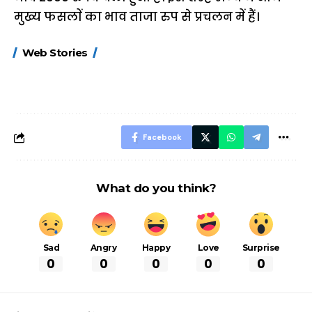
मुख्य फसलाें का भाव ताजा रुप से प्रचलन में हैं।
15 नवंबर से लागू होंगे
ऐसे बनाएं अपनी पसंद की
मोटापे को कम कर
Web Stories
FASTag के ये नए
UPI ID? जानें यहां
लिए खाएं ये बेहत्तर
नियम, डबल टोल से
शानदार ट्रिक
बचने के लिए जानें ये 6
आसान ट्रिक्स
Facebook
What do you think?
Sad
Angry
Happy
Love
Surprise
0
0
0
0
0