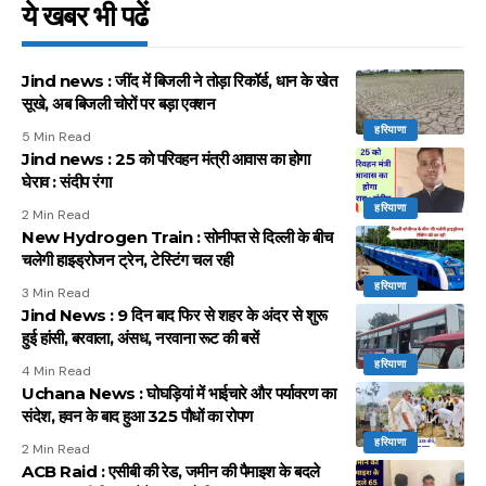
ये खबर भी पढें
Jind news : जींद में बिजली ने तोड़ा रिकॉर्ड, धान के खेत
सूखे, अब बिजली चोरों पर बड़ा एक्शन
हरियाणा
5 Min Read
Jind news : 25 को परिवहन मंत्री आवास का होगा
घेराव : संदीप रंगा
हरियाणा
2 Min Read
New Hydrogen Train : सोनीपत से दिल्ली के बीच
चलेगी हाइड्रोजन ट्रेन, टेस्टिंग चल रही
हरियाणा
3 Min Read
Jind News : 9 दिन बाद फिर से शहर के अंदर से शुरू
हुई हांसी, बरवाला, अंसध, नरवाना रूट की बसें
हरियाणा
4 Min Read
Uchana News : घोघड़ियां में भाईचारे और पर्यावरण का
संदेश, हवन के बाद हुआ 325 पौधों का रोपण
हरियाणा
2 Min Read
ACB Raid : एसीबी की रेड, जमीन की पैमाइश के बदले