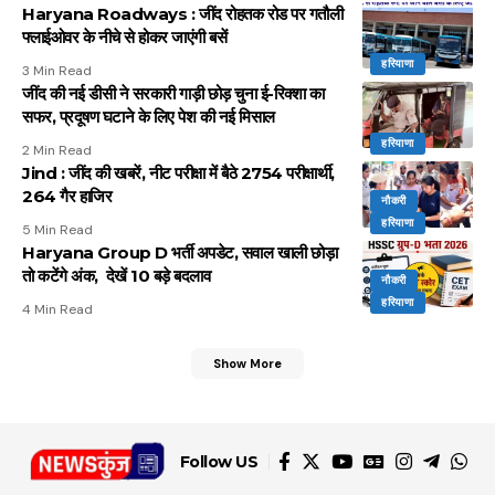
Haryana Roadways : जींद रोहतक रोड पर गतौली
फ्लाईओवर के नीचे से होकर जाएंगी बसें
हरियाणा
3 Min Read
जींद की नई डीसी ने सरकारी गाड़ी छोड़ चुना ई-रिक्शा का
सफर, प्रदूषण घटाने के लिए पेश की नई मिसाल
हरियाणा
2 Min Read
Jind : जींद की खबरें, नीट परीक्षा में बैठे 2754 परीक्षार्थी,
264 गैर हाजिर
नौकरी
हरियाणा
5 Min Read
Haryana Group D भर्ती अपडेट, सवाल खाली छोड़ा
तो कटेंगे अंक, देखें 10 बड़े बदलाव
नौकरी
हरियाणा
4 Min Read
Show More
Follow US