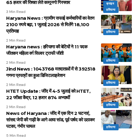
65 हजार की रिश्वत लेते कानूनगो गिरफ्तार
क्राइम
हरियाणा
3 Min Read
Haryana News : ग्रामीण सफाई कर्मचारियों का वेतन
2100 रुपये बढ़ा, 1 जुलाई 2026 से मिलेंगे 18,100
प्रतिमाह
हरियाणा
2 Min Read
Haryana news : हरियाणा की बेटियों ने 11 पदक
जीतकर महिला वर्ग सिल्वर ट्राफी जीती
हरियाणा
2 Min Read
Jind News : 1043768 मतदाताओं में से 392518
गणना प्रपत्रों का हुआ डिजिटलाइजेशन
हरियाणा
2 Min Read
HTET Update : जींद में 4-5 जुलाई को HTET,
22 परीक्षा केंद्र, 12 हजार 874 अभ्यार्थी
हरियाणा
2 Min Read
News of Haryana : जींद में एक दिन 2 घटनाएं,
सांसद जेपी की गाड़ी के आगे आया सांड, पूर्व पार्षद को उठाकर
पटका, गंभीर घायल
हरियाणा
5 Min Read