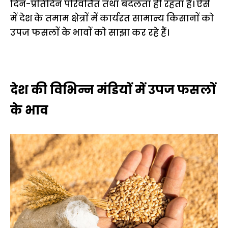
दिन-प्रतिदिन परिवर्तित तथा बदलता ही रहता है। ऐसे
में देश के तमाम क्षेत्राें में कार्यरत सामान्य किसानाें काे
उपज फसलाें के भावाें काे साझा कर रहे हैं।
देश की विभिन्न मंडियाें में उपज फसलाें
के भाव