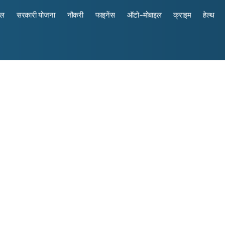
रल
सरकारी योजना
नौकरी
फाइनेंस
ऑटो-मोबाइल
क्राइम
हेल्थ