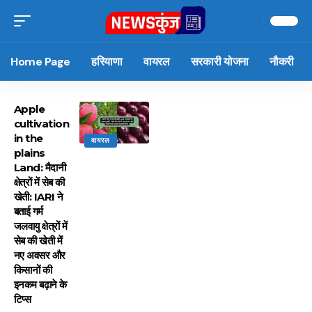
Home Page
हरियाणा
वायरल
सरकारी योजना
नौकरी
Apple
cultivation
in the
वायरल
plains
Land: मैदानी
क्षेत्रों में सेब की
खेती: IARI ने
बताई गर्म
जलवायु क्षेत्रों में
सेब की खेती में
नए अवसर और
किसानों की
इनकम बढ़ाने के
टिप्स