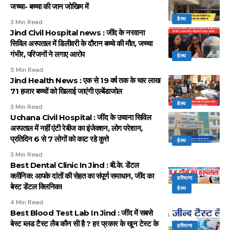
जच्चा- बच्चा की जान जोखिम में
हेल्थ
3 Min Read
Jind Civil Hospital news : जींद के नरवाना
सिविल अस्पताल में डिलीवरी के दौरान बच्चे की मौत, जच्चा
गंभीर, परिजनों ने लगाए आरोप
हेल्थ
5 Min Read
Jind Health News : एक से 19 वर्ष तक के चार लाख
71 हजार बच्चों को खिलाई जाएंगी एल्बेंडाजोल
हेल्थ
3 Min Read
Uchana Civil Hospital : जींद के उचाना सिविल
अस्पताल में नहीं एंटी रेबीज का इंजेक्शन, लोग परेशान,
प्रतिदिन 6 से 7 लोगों को काट रहे कुत्ते
हेल्थ
3 Min Read
Best Dental Clinic In Jind : बी.के. डेंटल
क्लीनिक: आपके दांतों की सेहत का संपूर्ण समाधान, जींद का
हरियाणा
बेस्ट डेंटल क्लिनिक!
हेल्थ
4 Min Read
Best Blood Test Lab In Jind : जींद में सबसे
बेस्ट ब्लड टैस्ट लैब कौन सी है ? हर प्रकार के खून टेस्ट के
हरियाणा