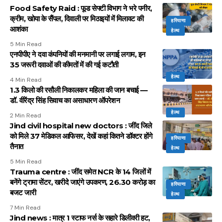
Food Safety Raid : फूड सेफ्टी विभाग ने भरे पनीर,
क्रीम, खोया के सैंपल, दिवाली पर मिठाइयों में मिलावट की
हरियाणा
आशंका
हेल्थ
5 Min Read
एनपीपीए ने दवा कंपनियों की मनमानी पर लगाई लगाम, इन
35 जरूरी दवाओं की कीमतों में की गई कटौती
हेल्थ
4 Min Read
1.3 किलो की रसौली निकालकर महिला की जान बचाई —
डॉ. वीरेंद्र सिंह सिवाच का असाधारण ऑपरेशन
हेल्थ
2 Min Read
Jind civil hospital new doctors : जींद जिले
को मिले 37 मेडिकल आफिसर, देखें कहां कितने डॉक्टर होंगे
हरियाणा
तैनात
हेल्थ
5 Min Read
Trauma centre : जींद समेत NCR के 14 जिलों में
बनेंगे ट्रामा सेंटर, खरीदे जाएंगे उपकरण, 26.30 करोड़ का
हरियाणा
बजट जारी
हेल्थ
7 Min Read
Jind news : मात्र 1 स्टाफ नर्स के सहारे डिलीवरी हट,