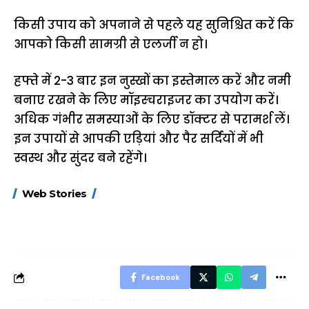
किसी उपाय को अपनाने से पहले यह सुनिश्चित करें कि
आपको किसी सामग्री से एलर्जी न हो।
हफ्ते में 2-3 बार इन नुस्खों का इस्तेमाल करें और नमी
बनाए रखने के लिए मॉइस्चराइजर का उपयोग करें।
अधिक गंभीर समस्याओं के लिए डॉक्टर से परामर्श लें।
इन उपायों से आपकी एड़ियां और पैर सर्दियों में भी
स्वस्थ और सुंदर बने रहेंगे।
15 नवंबर से लागू होंगे
ऐसे बनाएं अपनी पसंद की
मोटापे को कम कर
Web Stories
FASTag के ये नए
UPI ID? जानें यहां
लिए खाएं ये बेहत्तर
नियम, डबल टोल से
शानदार ट्रिक
बचने के लिए जानें ये 6
आसान ट्रिक्स
Facebook