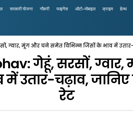
रल
सरकारी योजना
नौकरी
फाइनेंस
ऑटो-मोबाइल
क्राइम
हेल्थ
ों, ग्वार, मूंग और चने समेत विभिन्न जिंसों के भाव में उतार-
v: गेहूं, सरसों, ग्वार,
 में उतार-चढ़ाव, जानिए 
रेट