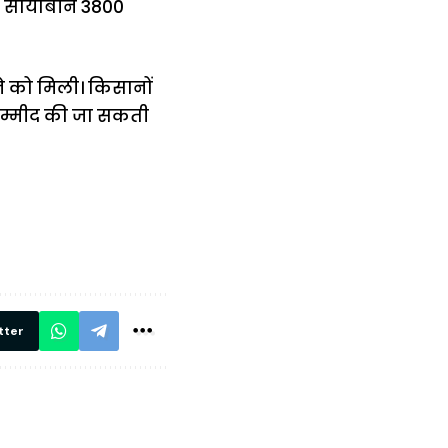
बकि सोयाबीन 3800
ने को मिली। किसानों
 उम्मीद की जा सकती
में
अब लेट नहीं होंगी
मार,
ट्रेनें… रेलवे ने
थ ये 5
सभी DRM को
रें!
दिए सख्त निर्देश,
रियल टाइम होगी
निगरानी
tter