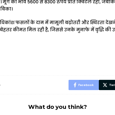
ा। मूंग का भाव 5600 से 8300 रुपये प्रति क्विंटल रहा, ज
र बिका।
अधिकांश फसलों के दाम में मामूली बढ़ोतरी और स्थिरता देख
हतर कीमत मिल रही है, जिससे उनके मुनाफे में वृद्धि की
ऐसे बनाएं अपनी
मोटापे को कम
बदलते मौसम 
पसंद की UPI
करने के लिए खाएं
नही होंगे बी
ID? जानें यहां
ये बेहत्तर चीजें
हल्दी के सा
शानदार ट्रिक
चीजें सेवन क
रहेंगे स्वस्थ
e
Facebook
Twi
What do you think?