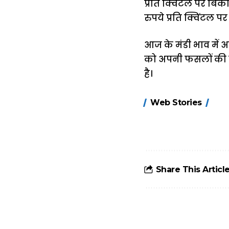
प्रति क्विंटल पर बिक
रुपये प्रति क्विंटल प
आज के मंडी भाव में 
को अपनी फसलों की बे
है।
15 नवंबर से लागू
Web Stories
होंगे FASTag के
ये नए नियम, डबल
टोल से बचने के
लिए जानें ये 6
आसान ट्रिक्स
Share This Articl