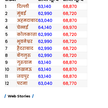
1
दिल्ली
63,140
68,870
2
मुंबई
62,990
68,720
3
अहमदाबाद
63,040
68,870
4
चेन्नई
64,140
69,970
5
कोलकात्ता
62,990
68,720
6
भुवनेश्वर
62,990
68,720
7
हैदराबाद
62,990
68,720
8
बेंगलुरु
62,990
68,720
9
गुरुग्राम
63,140
68,870
10
लखनऊ
63,140
68,870
11
जयपुर
63,140
68,870
12
पटना
63,040
68,770
15 नवंबर से लागू होंगे
ऐसे बनाएं अपनी पसंद की
मोटापे को कम कर
Web Stories
FASTag के ये नए
UPI ID? जानें यहां
लिए खाएं ये बेहत्तर
नियम, डबल टोल से
शानदार ट्रिक