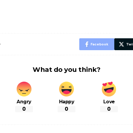
पसंद की UPI
करने के लिए खाएं
नही होंगे बी
ID? जानें यहां
ये बेहत्तर चीजें
हल्दी के सा
शानदार ट्रिक
चीजें सेवन क
रहेंगे स्वस्थ
e
Facebook
Twi
What do you think?
Angry
Happy
Love
0
0
0