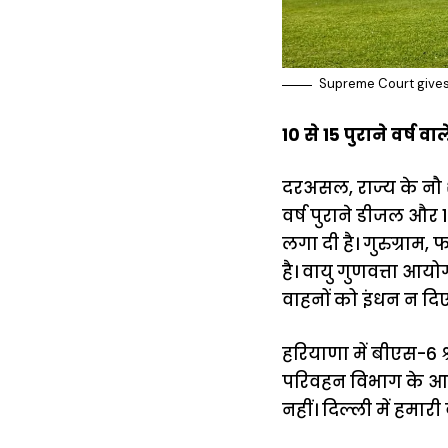
Supreme Court gives b
10 से 15 पुराने वर्ष व
दरअसल, राज्य के नौ शह
वर्ष पुराने डीजल और 
लगा दी है। गुरुग्राम,
है। वायु गुणवत्ता आयो
वाहनों को इंधन न दिए 
हरियाणा में बीएस-6 श
परिवहन विभाग के आयु
नहीं। दिल्ली में हमा
15 नवंबर से लागू