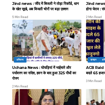
Jind news : जींद में बिजली ने तोड़ा रिकॉर्ड, धान
Jind news :
के खेत सूखे, अब बिजली चोरों पर बड़ा एक्शन
होगा घेराव : सं
5 Min Read
2 Min Read
हरियाणा
क्राइम
हर
Uchana News : घोघड़ियां में भाईचारे और
ACB Raid : ए
पर्यावरण का संदेश, हवन के बाद हुआ 325 पौधों का
बदले 65 हजार 
रोपण
3 Min Read
2 Min Read