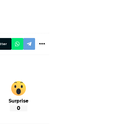
मार,
ट्रेनें… रेलवे ने
थ ये 5
सभी DRM को
रें!
दिए सख्त निर्देश,
रियल टाइम होगी
निगरानी
tter
Surprise
0