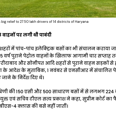
ig relief to 27.50 lakh drivers of 14 districts of Haryana
ाले वाहनों पर लगी थी पाबंदी
रों में पांच-पांच इलेक्ट्रिक बसों का भी संचालन कराया जा रह
15 वर्ष पुराने पेट्रोल वाहनों के खिलाफ आगामी चार सप्ताह 
 फरीदाबाद और सोनीपत आदि शहरों से पुराने वाहन सड़कों से ह
ग के आदेश के मुताबिक, 1 नवंबर से एनसीआर में संचालित पेट्र
जाने के निर्देश दिए थे।
्रेणी की 150 एसी और 500 साधारण बसों में से लगभग 224 बस
क्त एवं सचिव टीएल सत्य प्रकाश ने कहा, सुप्रीम कोर्ट क
री बीएस-4 क्लास की बसे नहीं जातीं।
ऐसे बनाएं अपनी
मोटापे को कम
बदलते मौसम 