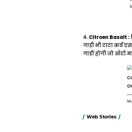
b
4.
Citroen Basalt :
गाड़ी भी टाटा कर्व एस
गाड़ी होगी जो ऑटो मा
la
15 नवंबर से लागू
Web Stories
होंगे FASTag के
ये नए नियम, डबल