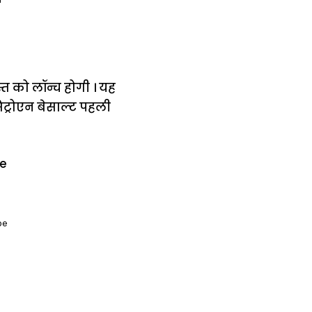
्त को लॉन्च होगी । यह
सिट्रोएन बेसाल्ट पहली
be
में
अब लेट नहीं होंगी
मार,
ट्रेनें… रेलवे ने
थ ये 5
सभी DRM को