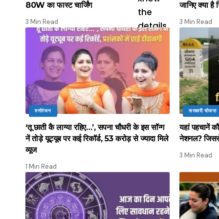
80W का फास्ट चार्जिंग
जानिए क्या है 
3 Min Read
3 Min Read
मनोरंजन
सरकारी योजना
‘तू छाती कै लाग्या रहिए…’, सपना चौधरी के इस सॉन्ग
यहां पहचानें 
नें तोड़े यूट्यूब पर कई रिकॉर्ड, 53 करोड़ से ज्यादा मिले
नेशनल? जिससे
व्यूज
3 Min Read
1 Min Read