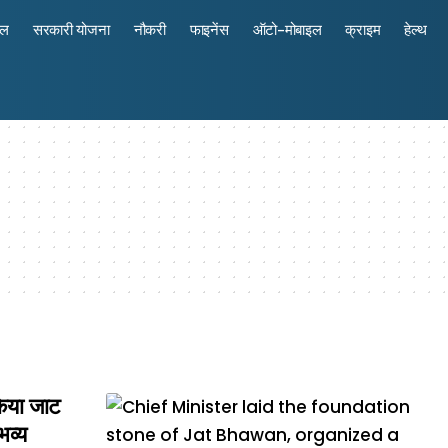
रल
सरकारी योजना
नौकरी
फाइनेंस
ऑटो-मोबाइल
क्राइम
हेल्थ
िया जाट
भव्य