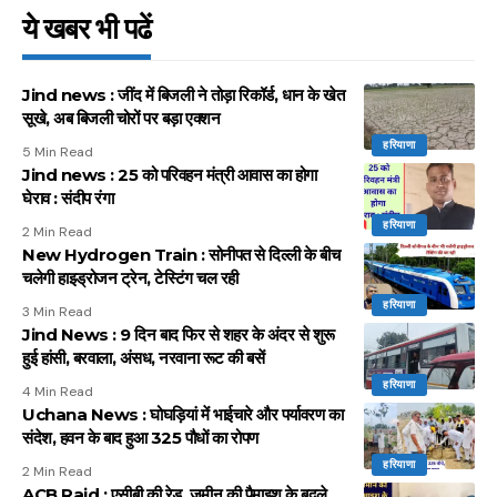
ये खबर भी पढें
Jind news : जींद में बिजली ने तोड़ा रिकॉर्ड, धान के खेत
सूखे, अब बिजली चोरों पर बड़ा एक्शन
हरियाणा
5 Min Read
Jind news : 25 को परिवहन मंत्री आवास का होगा
घेराव : संदीप रंगा
हरियाणा
2 Min Read
New Hydrogen Train : सोनीपत से दिल्ली के बीच
चलेगी हाइड्रोजन ट्रेन, टेस्टिंग चल रही
हरियाणा
3 Min Read
Jind News : 9 दिन बाद फिर से शहर के अंदर से शुरू
हुई हांसी, बरवाला, अंसध, नरवाना रूट की बसें
हरियाणा
4 Min Read
Uchana News : घोघड़ियां में भाईचारे और पर्यावरण का
संदेश, हवन के बाद हुआ 325 पौधों का रोपण
हरियाणा
2 Min Read
ACB Raid : एसीबी की रेड, जमीन की पैमाइश के बदले