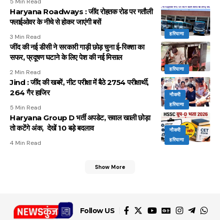
5 Min Read
Haryana Roadways : जींद रोहतक रोड पर गतौली
फ्लाईओवर के नीचे से होकर जाएंगी बसें
हरियाणा
3 Min Read
जींद की नई डीसी ने सरकारी गाड़ी छोड़ चुना ई-रिक्शा का
सफर, प्रदूषण घटाने के लिए पेश की नई मिसाल
हरियाणा
2 Min Read
Jind : जींद की खबरें, नीट परीक्षा में बैठे 2754 परीक्षार्थी,
264 गैर हाजिर
नौकरी
हरियाणा
5 Min Read
Haryana Group D भर्ती अपडेट, सवाल खाली छोड़ा
तो कटेंगे अंक, देखें 10 बड़े बदलाव
नौकरी
हरियाणा
4 Min Read
Show More
Follow US