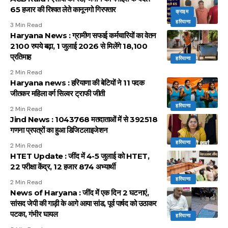
65 हजार की रिश्वत लेते कानूनगो गिरफ्तार
क्राइम
हरियाणा
3 Min Read
Haryana News : ग्रामीण सफाई कर्मचारियों का वेतन
2100 रुपये बढ़ा, 1 जुलाई 2026 से मिलेंगे 18,100
प्रतिमाह
हरियाणा
2 Min Read
Haryana news : हरियाणा की बेटियों ने 11 पदक
जीतकर महिला वर्ग सिल्वर ट्राफी जीती
हरियाणा
2 Min Read
Jind News : 1043768 मतदाताओं में से 392518
गणना प्रपत्रों का हुआ डिजिटलाइजेशन
हरियाणा
2 Min Read
HTET Update : जींद में 4-5 जुलाई को HTET,
22 परीक्षा केंद्र, 12 हजार 874 अभ्यार्थी
हरियाणा
2 Min Read
News of Haryana : जींद में एक दिन 2 घटनाएं,
सांसद जेपी की गाड़ी के आगे आया सांड, पूर्व पार्षद को उठाकर
पटका, गंभीर घायल
हरियाणा