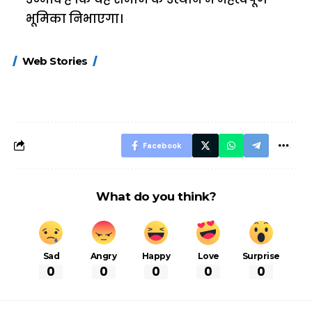
भूमिका निभाएगा।
15 नवंबर से लागू होंगे
ऐसे बनाएं अपनी पसंद की
मोटापे को कम कर
Web Stories
FASTag के ये नए
UPI ID? जानें यहां
लिए खाएं ये बेहत्तर
नियम, डबल टोल से
शानदार ट्रिक
बचने के लिए जानें ये 6
आसान ट्रिक्स
Facebook
What do you think?
Sad
Angry
Happy
Love
Surprise
0
0
0
0
0