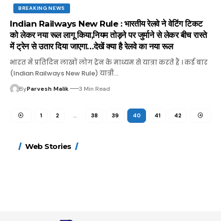
BREAKING NEWS
Indian Railways New Rule : भारतीय रेलवे ने वेटिंग टिकट
को लेकर नया रूल लागू किया,नियम तोड़ने पर जुर्माने से लेकर बीच रास्ते
में ट्रेन से उतार दिया जाएगा…देखें क्या है रेलवे का नया रूल
भारत में प्रतिदिन लाखों लोग ट्रेन के माध्यम से यात्रा करते हैं । कई बार
(Indian Railways New Rule) यात्री…
By
Parvesh Malik
3 Min Read
1
2
…
38
39
40
41
42
15 नवंबर से लागू होंगे
ऐसे बनाएं अपनी पसंद की
मोटापे को कम करने के लिए
बदलते मौसम में नही होंगे
Web Stories
FASTag के ये नए नियम,
UPI ID? जानें यहां
खाएं ये बेहत्तर चीजें
बीमार, हल्दी के साथ ये 5
डबल टोल से बचने के लिए
शानदार ट्रिक
चीजें सेवन करें! रहेंगे स्वस्थ
जानें ये 6 आसान ट्रिक्स