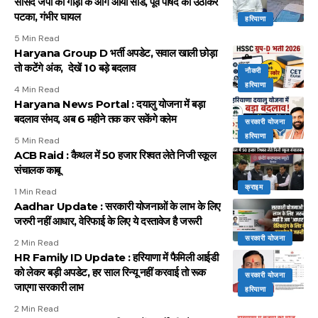
सांसद जेपी की गाड़ी के आगे आया सांड, पूर्व पार्षद को उठाकर
पटका, गंभीर घायल
हरियाणा
5 Min Read
Haryana Group D भर्ती अपडेट, सवाल खाली छोड़ा
तो कटेंगे अंक, देखें 10 बड़े बदलाव
नौकरी
हरियाणा
4 Min Read
Haryana News Portal : दयालु योजना में बड़ा
बदलाव संभव, अब 6 महीने तक कर सकेंगे क्लेम
सरकारी योजना
हरियाणा
5 Min Read
ACB Raid : कैथल में 50 हजार रिश्वत लेते निजी स्कूल
संचालक काबू
क्राइम
1 Min Read
Aadhar Update : सरकारी योजनाओं के लाभ के लिए
जरुरी नहीं आधार, वेरिफाई के लिए ये दस्तावेज है जरूरी
सरकारी योजना
2 Min Read
HR Family ID Update : हरियाणा में फैमिली आईडी
को लेकर बड़ी अपडेट, हर साल रिन्यू नहीं करवाई तो रूक
सरकारी योजना
जाएगा सरकारी लाभ
हरियाणा
2 Min Read