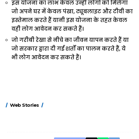
इस योजना का लाभ केवल उन्हीं लोगों को मिलेगा
जो अपने घर में केवल पंखा, ट्यूबलाइट और टीवी का
इस्तेमाल करते हैं यानी इस योजना के तहत केवल
वही लोग आवेदन कर सकते हैं।
जो गरीबी रेखा से नीचे का जीवन यापन करते हैं या
जो सरकार द्वारा दी गई शर्तों का पालन करते हैं, ये
भी लोग आवेदन कर सकते हैं।
15 नवंबर से लागू होंगे
ऐसे बनाएं अपनी पसंद की
मोटापे को कम कर
Web Stories
FASTag के ये नए
UPI ID? जानें यहां
लिए खाएं ये बेहत्तर
नियम, डबल टोल से
शानदार ट्रिक
बचने के लिए जानें ये 6
आसान ट्रिक्स