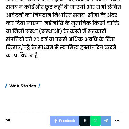
समय में कोई और छूट नहीं दी जाएगी और सभी लंबित
आवेदनों का निपटान निर्धारित समय-सीमा के अंदर
कर दिया जाएगा। नई नीति के मुताबिक किसी व्यक्ति
या निजी संस्था (संस्थाओं) के कब्जे में सरकारी
संपत्तियों को 20 वर्ष या उससे अधिक अवधि के लिए
किराए/पट्टे के माध्यम से स्वामित्व हस्तांतरित करने
का प्राविधान है।
15 नवंबर से लागू होंगे
ऐसे बनाएं अपनी पसंद की
मोटापे को कम कर
Web Stories
FASTag के ये नए
UPI ID? जानें यहां
लिए खाएं ये बेहत्तर
नियम, डबल टोल से
शानदार ट्रिक
बचने के लिए जानें ये 6
आसान ट्रिक्स
Facebook