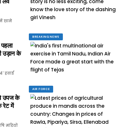
ी लव
ें छाने
BREAKING NEWS
 पहला
ी उड़ान के
24' हवाई
AIR FORCE
ि उपज के
रेट में
ि मंडियों