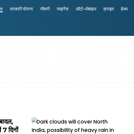
रल
सरकारी योजना
नौकरी
फाइनेंस
ऑटो-मोबाइल
क्राइम
हेल्थ
बादल,
ं 7 दिनों