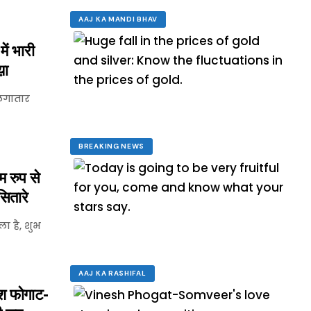
AAJ KA MANDI BHAV
ं भारी
य़ा
 लगातार
BREAKING NEWS
 रुप से
सितारे
ा है, शुभ
AAJ KA RASHIFAL
श फोगाट-