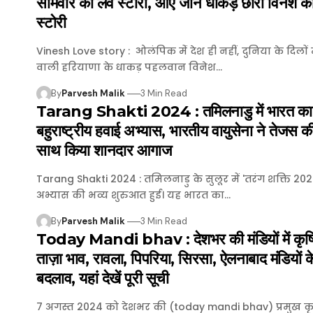
सोमवीर की लव स्टोरी, आए जानें धाकड़ छाेरी विनेश क
स्टाेरी
Vinesh Love story : ओलंपिक मेंं देश ही नहीं, दुनिया के दिलाें म
वाली हरियाणा के धाकड़ पहलवान विनेश…
By
Parvesh Malik
3 Min Read
Tarang Shakti 2024 : तमिलनाडु में भारत का
बहुराष्ट्रीय हवाई अभ्यास, भारतीय वायुसेना ने तेजस क
साथ किया शानदार आगाज
Tarang Shakti 2024 : तमिलनाडु के सुलूर में 'तरंग शक्ति 20
अभ्यास की भव्य शुरुआत हुई। यह भारत का…
By
Parvesh Malik
3 Min Read
Today Mandi bhav : देशभर की मंडियों में कृष
ताज़ा भाव, रावला, पिपरिया, सिरसा, ऐलनाबाद मंडियाें के 
बदलाव, यहां देखें पूरी सूची
7 अगस्त 2024 को देशभर की (today mandi bhav) प्रमुख कृष