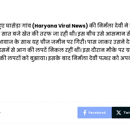
ुए घासेड़ा गांव
(Haryana Viral News)
की निर्मला देवी ने
सात बजे खेत की तरफ जा रही थी। इस बीच उसे आसमान स
 आवाज के साथ यह चीज जमीन पर गिरी। पास जाकर उसने देख
में से आग की लपटें निकल रहीं थीं। इस दौरान मौके पर ग्र
की लपटों को बुझाया। इसके बाद निर्मला देवी पत्थर को अपन
ऐसे बनाएं अपनी
मोटापे को कम
बदलते मौसम 
पसंद की UPI
करने के लिए खाएं
नही होंगे बी
ID? जानें यहां
ये बेहत्तर चीजें
हल्दी के सा
शानदार ट्रिक
चीजें सेवन क
रहेंगे स्वस्थ
e
Facebook
Twi