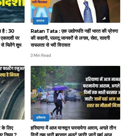
वायरल
है : 30
Ratan Tata : एक उद्योगपति नहीं भारत की प्रेरणा
ा एकादशी पर
की कहानी, पालतू जानवरों से लगाव, सेवा, सादगी
से मिलेंगे शुभ
सफलता से भरी विरासत
3 Min Read
हरियाणा
र के लिए
हरियाणा में आज मानसून फरमायेगा आराम, अगले तीन
नए नियम ?
दिनों तक भारी बरसात अलर्ट जारी! जानें यहां आज