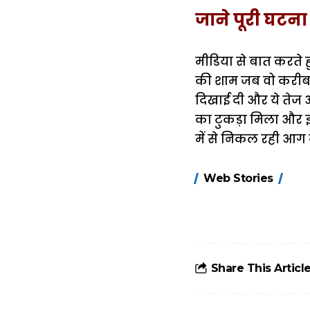
जाने पूरी घटना
मीडिया से बात करते ह
की शाम जब वो करीब 
दिखाई दी और ये तेज
का टुकड़ा मिला और इस
में से निकल रही आग 
15 नवंबर से लागू
Web Stories
होंगे FASTag के
ये नए नियम, डबल
टोल से बचने के
लिए जानें ये 6
आसान ट्रिक्स
Share This Articl