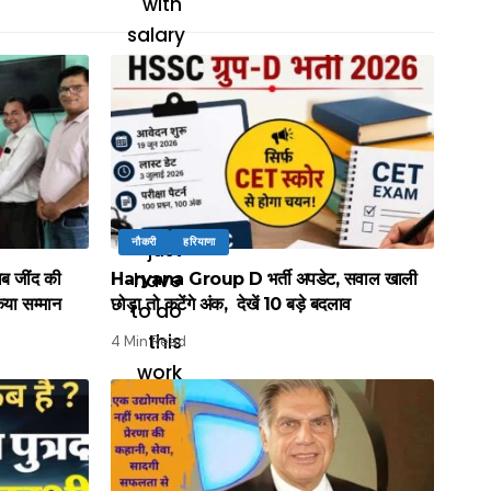
नौकरी
हरियाणा
लब जींद की
Haryana Group D भर्ती अपडेट, सवाल खाली
िया सम्मान
छोड़ा तो कटेंगे अंक, देखें 10 बड़े बदलाव
4 Min Read