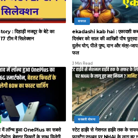
वायरल
y : दिहाड़ी मजदूर के बेटे का
ekadashi kab hai : एकादशी कब 
17 टीम में सिलेक्शन
दिसंबर को साल की आखिरी पौष पुत्रद
दुर्लभ योग, पीले पुष्प, दान और मंत्र-जाप 
फल
3 Min Read
सरकारी योजना
ाव में लॉन्च हुआ OnePlus का सबसे
स्टेट हाईवे से नेशनल हाईवे तक के सफ
्टफोन, बेहत्तर फिचरों के साथ मिलेगी
फास्टैग एनुअल पर NHAI के लागू हुए 