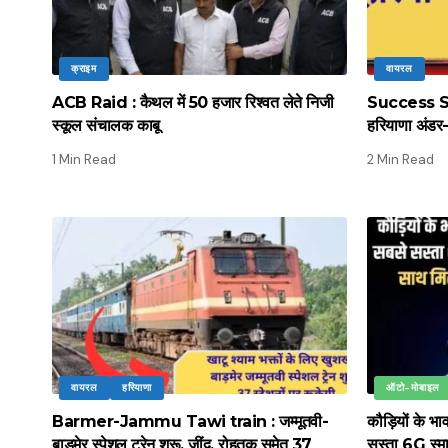
क्राइम
वायरल
ACB Raid : कैथल में 50 हजार रिश्वत लेते निजी
Success Stor
स्कूल संचालक काबू
हरियाणा अंडर-
1 Min Read
2 Min Read
वायरल
हरियाणा
ऑटो-मोबाइल
Barmer-Jammu Tawi train : जम्मूतवी-
कौड़ियों के भ
बाड़मेर स्पेशल ट्रेन शुरू, जींद, रोहतक समेत 37
सस्ता 6G स्मार