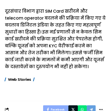
दूरसंचार विभाग द्वारा SIM Card खरीदने और
telecom operator बदलने की प्रक्रिया में किए गए ये
बदलाव डिजिटल इंडिया के तहत किए गए महत्वपूर्ण
सुधारों का हिस्सा हैं। इस नई प्रणाली से न केवल सिम
कार्ड खरीदने की प्रक्रिया सुरक्षित और पेपरलेस होगी,
बल्कि यूजर्स को अपना KYC वेरीफाई करने का
आसान और तेज तरीका भी मिलेगा। इससे फर्जी सिम
कार्ड जारी करने के मामलों में कमी आएगी और यूजर्स
के दस्तावेज़ों का दुरुपयोग भी नहीं हो सकेगा।
15 नवंबर से लागू होंगे
ऐसे बनाएं अपनी पसंद की
मोटापे को कम कर
Web Stories
FASTag के ये नए
UPI ID? जानें यहां
लिए खाएं ये बेहत्तर
नियम, डबल टोल से
शानदार ट्रिक
बचने के लिए जानें ये 6
आसान ट्रिक्स
Facebook