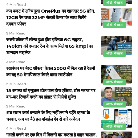
ऑटो-मोबाइल
4 Min Read
कम बजट में लॉन्च हुआ OnePlus का शानदार 5G फ़ोन,
12GB रैम तथा 32MP सेल्फ़ी कैमरा के साथ मिलेंगे
दमदार फीचर
ऑटो-मोबाइल
3 Min Read
सस्ती कीमत में लॉन्च हुआ होंडा एक्टिवा 6G स्कूटर,
140km की दमदार रेंज के साथ मिलेगा 65 kmpl का
शानदार माइलेज
ऑटो-मोबाइल
3 Min Read
रक्षाबंधन पर बेस्ट ऑफरः केवल ₹5000 में मिल रहा है रेडमी
का यह 50 मेगापिक्सल कैमरे वाला स्मार्टफोन
ऑटो-मोबाइल
5 Min Read
15 अगस्त को एनुअल टोल पास होगा एक्टिव, टोल प्लाजा पर
बार-बार रिचार्ज करने का झंझट से मिलेगी मुुक्ति
ऑटो-मोबाइल
3 Min Read
अब राशन कार्ड बनवाने के लिए नहीं लगाने पड़ेंगे दफ्तर के
चक्कर, अब घर बैठे इस मॉबाईल ऐप से करें आवेदन
ऑटो-मोबाइल
4 Min Read
गलती करने पर एक दिन में कितनी बार कटता है वाहन चालान,