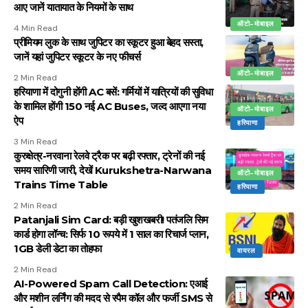
आए जानें यातायात के नियमों के साथ
ऑटो-मोबाइल
4 Min Read
प्रीमियम लुक के साथ जुपिटर का स्कूटर हुआ बेहद सस्ता,
जानें यहां जुपिटर स्कूटर के नए फीचर्स
ऑटो-मोबाइल
2 Min Read
हरियाणा में दोगुनी होंगी AC बसें: गर्मियों में यात्रियों की सुविधा
के शामिल होंगी 150 नई AC Buses, जल्द आएगा नया
ऑटो-मोबाइल
ऐप
हरियाणा
3 Min Read
कुरुक्षेत्र-नरवाना रेलवे ट्रैक पर बढ़ी रफ्तार, ट्रेनों की नई
समय सारिणी जारी, देखें Kurukshetra-Narwana
ऑटो-मोबाइल
Trains Time Table
हरियाणा
2 Min Read
Patanjali Sim Card: बड़ी खुशखबरी! पतंजलि सिम
कार्ड होगा लॉन्च: सिर्फ 10 रूपये में 1 साल का रिचार्ज प्लान,
1GB डेली डेटा का तोहफा
वायरल
2 Min Read
AI-Powered Spam Call Detection: एआई
और मशीन लर्निंग की मदद से स्पैम कॉल और फर्जी SMS से