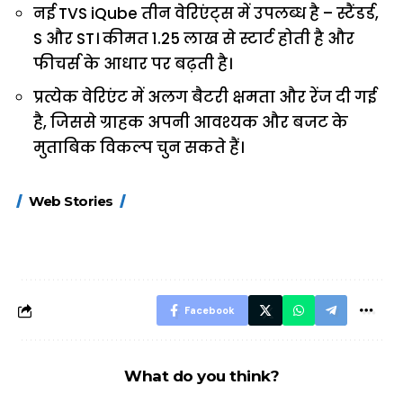
नई TVS iQube तीन वेरिएंट्स में उपलब्ध है – स्टैंडर्ड,
S और ST। कीमत ₹1.25 लाख से स्टार्ट होती है और
फीचर्स के आधार पर बढ़ती है।
प्रत्येक वेरिएंट में अलग बैटरी क्षमता और रेंज दी गई
है, जिससे ग्राहक अपनी आवश्यक और बजट के
मुताबिक विकल्प चुन सकते हैं।
15 नवंबर से लागू होंगे
ऐसे बनाएं अपनी पसंद की
मोटापे को कम कर
Web Stories
FASTag के ये नए
UPI ID? जानें यहां
लिए खाएं ये बेहत्तर
नियम, डबल टोल से
शानदार ट्रिक
बचने के लिए जानें ये 6
आसान ट्रिक्स
Facebook
What do you think?