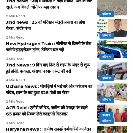
Jind news : जींद में बिजली ने तोड़ा रिकॉर्ड, धान के खेत
सूखे, अब बिजली चोरों पर बड़ा एक्शन
हरियाणा
5 Min Read
Jind news : 25 को परिवहन मंत्री आवास का होगा
घेराव : संदीप रंगा
हरियाणा
2 Min Read
New Hydrogen Train : सोनीपत से दिल्ली के बीच
चलेगी हाइड्रोजन ट्रेन, टेस्टिंग चल रही
हरियाणा
3 Min Read
Jind News : 9 दिन बाद फिर से शहर के अंदर से शुरू
हुई हांसी, बरवाला, अंसध, नरवाना रूट की बसें
हरियाणा
4 Min Read
Uchana News : घोघड़ियां में भाईचारे और पर्यावरण का
संदेश, हवन के बाद हुआ 325 पौधों का रोपण
हरियाणा
2 Min Read
ACB Raid : एसीबी की रेड, जमीन की पैमाइश के बदले
65 हजार की रिश्वत लेते कानूनगो गिरफ्तार
क्राइम
हरियाणा
3 Min Read
Haryana News : ग्रामीण सफाई कर्मचारियों का वेतन