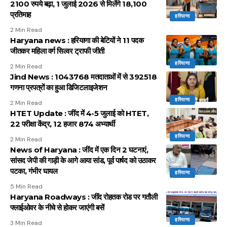
2100 रुपये बढ़ा, 1 जुलाई 2026 से मिलेंगे 18,100
प्रतिमाह
हरियाणा
2 Min Read
Haryana news : हरियाणा की बेटियों ने 11 पदक
जीतकर महिला वर्ग सिल्वर ट्राफी जीती
हरियाणा
2 Min Read
Jind News : 1043768 मतदाताओं में से 392518
गणना प्रपत्रों का हुआ डिजिटलाइजेशन
हरियाणा
2 Min Read
HTET Update : जींद में 4-5 जुलाई को HTET,
22 परीक्षा केंद्र, 12 हजार 874 अभ्यार्थी
हरियाणा
2 Min Read
News of Haryana : जींद में एक दिन 2 घटनाएं,
सांसद जेपी की गाड़ी के आगे आया सांड, पूर्व पार्षद को उठाकर
पटका, गंभीर घायल
हरियाणा
5 Min Read
Haryana Roadways : जींद रोहतक रोड पर गतौली
फ्लाईओवर के नीचे से होकर जाएंगी बसें
हरियाणा
3 Min Read