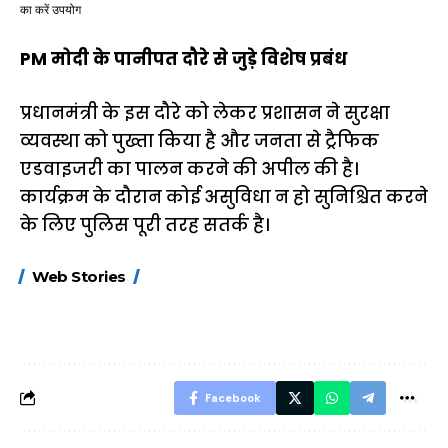
का करें उपयोग
PM मोदी के पानीपत दौरे से जुड़े विशेष प्रबंध
प्रधानमंत्री के इस दौरे को लेकर प्रशासन ने सुरक्षा
व्यवस्था को पुख्ता किया है और जनता से ट्रैफिक
एडवाइजरी का पालन करने की अपील की है।
कार्यक्रम के दौरान कोई असुविधा न हो सुनिश्चित करने
के लिए पुलिस पूरी तरह सतर्क है।
15 नवंबर से लागू होंगे
ऐसे बनाएं अपनी पसंद की
मोटापे को कम कर
Web Stories
FASTag के ये नए
UPI ID? जानें यहां
लिए खाएं ये बेहत्तर
नियम, डबल टोल से
शानदार ट्रिक
बचने के लिए जानें ये 6
आसान ट्रिक्स
Facebook