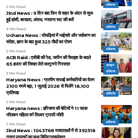
हरियाणा
3 Min Read
Jind News : 9 दिन बाद फिर से शहर के अंदर से शुरू
हुई हांसी, बरवाला, अंसध, नरवाना रूट की बसें
हरियाणा
4 Min Read
Uchana News : घोघड़ियां में भाईचारे और पर्यावरण का
संदेश, हवन के बाद हुआ 325 पौधों का रोपण
हरियाणा
2 Min Read
ACB Raid : एसीबी की रेड, जमीन की पैमाइश के बदले
65 हजार की रिश्वत लेते कानूनगो गिरफ्तार
क्राइम
हरियाणा
3 Min Read
Haryana News : ग्रामीण सफाई कर्मचारियों का वेतन
2100 रुपये बढ़ा, 1 जुलाई 2026 से मिलेंगे 18,100
प्रतिमाह
हरियाणा
2 Min Read
Haryana news : हरियाणा की बेटियों ने 11 पदक
जीतकर महिला वर्ग सिल्वर ट्राफी जीती
हरियाणा
2 Min Read
Jind News : 1043768 मतदाताओं में से 392518
गणना प्रपत्रों का हुआ डिजिटलाइजेशन