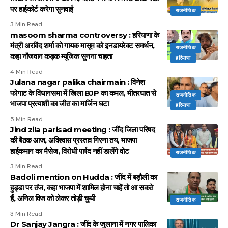
पर हाईकोर्ट करेगा सुनवाई
राजनीतिक
3 Min Read
masoom sharma controversy : हरियाणा के
मंत्री अरविंद शर्मा को गायक मासूम को इनडायरेक्ट समर्थन,
राजनीतिक
कहा नौजवान कड़क म्यूजिक सुनना चाहता
हरियाणा
4 Min Read
Julana nagar palika chairmain : विनेश
फोगाट के विधानसभा में खिला BJP का कमल, भीतरघात से
राजनीतिक
भाजपा प्रत्याशी का जीत का मार्जिन घटा
हरियाणा
5 Min Read
Jind zila parisad meeting : जींद जिला परिषद
की बैठक आज, अविश्वास प्रस्ताव गिरना तय, भाजपा
हाईकमान का मैसेज, विरोधी पार्षद नहीं डालेंगे वोट
राजनीतिक
3 Min Read
Badoli mention on Hudda : जींद में बड़ौली का
हुड्डा पर तंज, कहा भाजपा में शामिल होना चाहें तो आ सकते
हैं, अनिल विज को लेकर तोड़ी चुप्पी
राजनीतिक
3 Min Read
Dr Sanjay Jangra : जींद के जुलाना में नगर पालिका