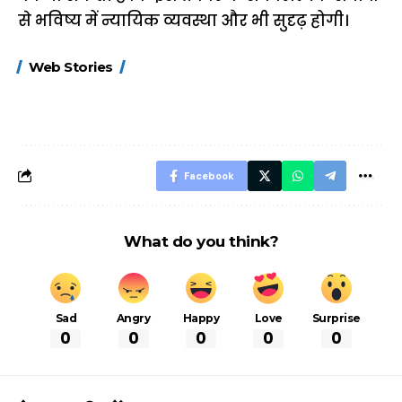
से भविष्य में न्यायिक व्यवस्था और भी सुदृढ़ होगी।
15 नवंबर से लागू होंगे
ऐसे बनाएं अपनी पसंद की
मोटापे को कम कर
Web Stories
FASTag के ये नए
UPI ID? जानें यहां
लिए खाएं ये बेहत्तर
नियम, डबल टोल से
शानदार ट्रिक
बचने के लिए जानें ये 6
आसान ट्रिक्स
Facebook
What do you think?
Sad
Angry
Happy
Love
Surprise
0
0
0
0
0