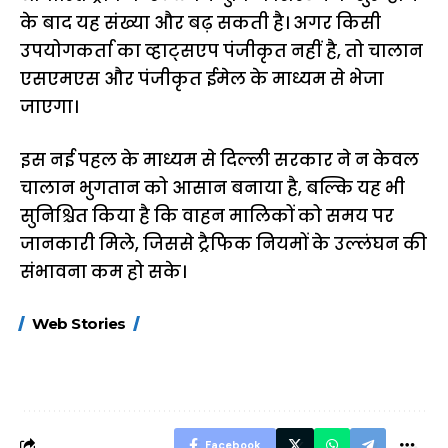
के बाद यह संख्या और बढ़ सकती है। अगर किसी
उपयोगकर्ता का व्हाट्सएप पंजीकृत नहीं है, तो चालान
एसएमएस और पंजीकृत ईमेल के माध्यम से भेजा
जाएगा।
इस नई पहल के माध्यम से दिल्ली सरकार ने न केवल
चालान भुगतान को आसान बनाया है, बल्कि यह भी
सुनिश्चित किया है कि वाहन मालिकों को समय पर
जानकारी मिले, जिससे ट्रैफिक नियमों के उल्लंघन की
संभावना कम हो सके।
15 नवंबर से लागू होंगे
ऐसे बनाएं अपनी पसंद की
मोटापे को कम कर
Web Stories
FASTag के ये नए
UPI ID? जानें यहां
लिए खाएं ये बेहत्तर
नियम, डबल टोल से
शानदार ट्रिक
बचने के लिए जानें ये 6
आसान ट्रिक्स
Facebook