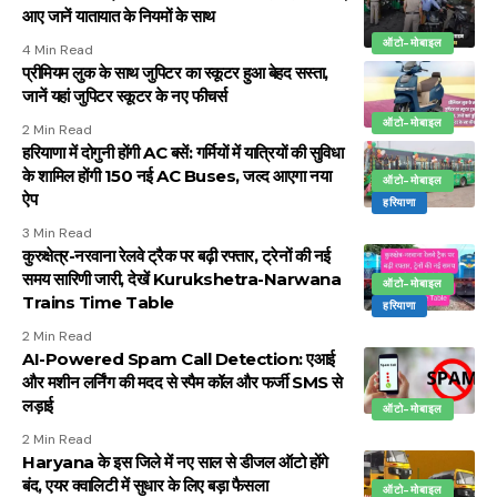
आए जानें यातायात के नियमों के साथ
ऑटो-मोबाइल
4 Min Read
प्रीमियम लुक के साथ जुपिटर का स्कूटर हुआ बेहद सस्ता,
जानें यहां जुपिटर स्कूटर के नए फीचर्स
ऑटो-मोबाइल
2 Min Read
हरियाणा में दोगुनी होंगी AC बसें: गर्मियों में यात्रियों की सुविधा
के शामिल होंगी 150 नई AC Buses, जल्द आएगा नया
ऑटो-मोबाइल
ऐप
हरियाणा
3 Min Read
कुरुक्षेत्र-नरवाना रेलवे ट्रैक पर बढ़ी रफ्तार, ट्रेनों की नई
समय सारिणी जारी, देखें Kurukshetra-Narwana
ऑटो-मोबाइल
Trains Time Table
हरियाणा
2 Min Read
AI-Powered Spam Call Detection: एआई
और मशीन लर्निंग की मदद से स्पैम कॉल और फर्जी SMS से
लड़ाई
ऑटो-मोबाइल
2 Min Read
Haryana के इस जिले में नए साल से डीजल ऑटो होंगे
बंद, एयर क्वालिटी में सुधार के लिए बड़ा फैसला
ऑटो-मोबाइल