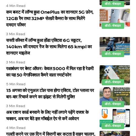
ऑटो-मोबाइल
4 Min Read
कम बजट में लॉन्च हुआ OnePlus का शानदार 5G फ़ोन,
12GB रैम तथा 32MP सेल्फ़ी कैमरा के साथ मिलेंगे
दमदार फीचर
ऑटो-मोबाइल
3 Min Read
सस्ती कीमत में लॉन्च हुआ होंडा एक्टिवा 6G स्कूटर,
140km की दमदार रेंज के साथ मिलेगा 65 kmpl का
शानदार माइलेज
ऑटो-मोबाइल
3 Min Read
रक्षाबंधन पर बेस्ट ऑफरः केवल ₹5000 में मिल रहा है रेडमी
का यह 50 मेगापिक्सल कैमरे वाला स्मार्टफोन
ऑटो-मोबाइल
5 Min Read
15 अगस्त को एनुअल टोल पास होगा एक्टिव, टोल प्लाजा पर
बार-बार रिचार्ज करने का झंझट से मिलेगी मुुक्ति
ऑटो-मोबाइल
3 Min Read
अब राशन कार्ड बनवाने के लिए नहीं लगाने पड़ेंगे दफ्तर के
चक्कर, अब घर बैठे इस मॉबाईल ऐप से करें आवेदन
ऑटो-मोबाइल
4 Min Read
गलती करने पर एक दिन में कितनी बार कटता है वाहन चालान,