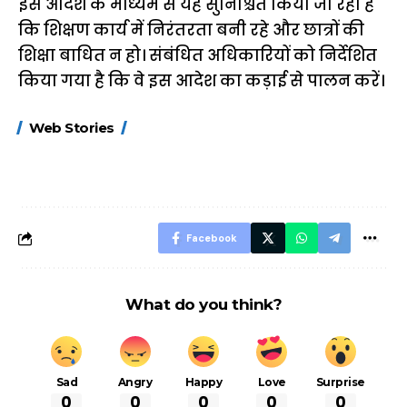
इस आदेश के माध्यम से यह सुनिश्चित किया जा रहा है
कि शिक्षण कार्य में निरंतरता बनी रहे और छात्रों की
शिक्षा बाधित न हो। संबंधित अधिकारियों को निर्देशित
किया गया है कि वे इस आदेश का कड़ाई से पालन करें।
15 नवंबर से लागू होंगे
ऐसे बनाएं अपनी पसंद की
मोटापे को कम कर
Web Stories
FASTag के ये नए
UPI ID? जानें यहां
लिए खाएं ये बेहत्तर
नियम, डबल टोल से
शानदार ट्रिक
बचने के लिए जानें ये 6
आसान ट्रिक्स
Facebook
What do you think?
Sad
Angry
Happy
Love
Surprise
0
0
0
0
0