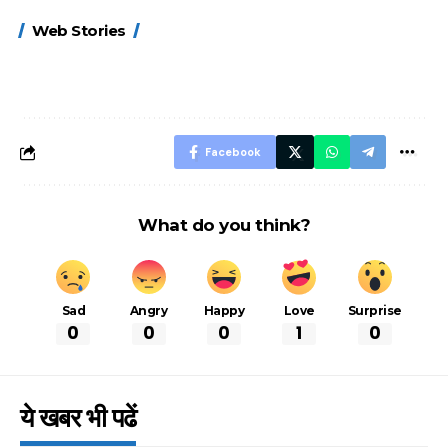
15 नवंबर से लागू होंगे
ऐसे बनाएं अपनी पसंद की
मोटापे को कम कर
Web Stories
FASTag के ये नए
UPI ID? जानें यहां
लिए खाएं ये बेहत्तर
नियम, डबल टोल से
शानदार ट्रिक
बचने के लिए जानें ये 6
आसान ट्रिक्स
Facebook
What do you think?
Sad
Angry
Happy
Love
Surprise
0
0
0
1
0
ये खबर भी पढें