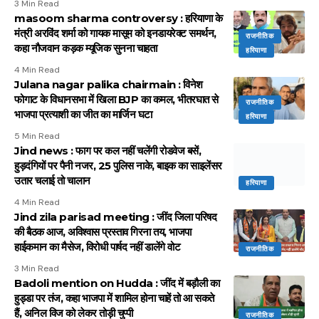
3 Min Read
masoom sharma controversy : हरियाणा के
मंत्री अरविंद शर्मा को गायक मासूम को इनडायरेक्ट समर्थन,
राजनीतिक
कहा नौजवान कड़क म्यूजिक सुनना चाहता
हरियाणा
4 Min Read
Julana nagar palika chairmain : विनेश
फोगाट के विधानसभा में खिला BJP का कमल, भीतरघात से
राजनीतिक
भाजपा प्रत्याशी का जीत का मार्जिन घटा
हरियाणा
5 Min Read
Jind news : फाग पर कल नहीं चलेंगी रोडवेज बसें,
हुड़दंगियों पर पैनी नजर, 25 पुलिस नाके, बाइक का साइलेंसर
उतार चलाई तो चालान
हरियाणा
4 Min Read
Jind zila parisad meeting : जींद जिला परिषद
की बैठक आज, अविश्वास प्रस्ताव गिरना तय, भाजपा
हाईकमान का मैसेज, विरोधी पार्षद नहीं डालेंगे वोट
राजनीतिक
3 Min Read
Badoli mention on Hudda : जींद में बड़ौली का
हुड्डा पर तंज, कहा भाजपा में शामिल होना चाहें तो आ सकते
हैं, अनिल विज को लेकर तोड़ी चुप्पी
राजनीतिक