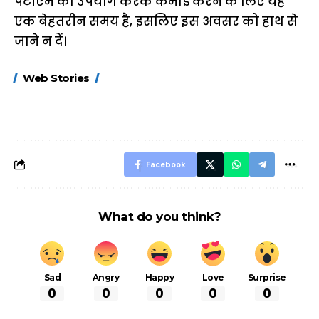
पेटीएम का उपयोग करके कमाई करने के लिए यह
एक बेहतरीन समय है, इसलिए इस अवसर को हाथ से
जाने न दें।
15 नवंबर से लागू होंगे
ऐसे बनाएं अपनी पसंद की
मोटापे को कम कर
Web Stories
FASTag के ये नए
UPI ID? जानें यहां
लिए खाएं ये बेहत्तर
नियम, डबल टोल से
शानदार ट्रिक
बचने के लिए जानें ये 6
आसान ट्रिक्स
Facebook
What do you think?
Sad
Angry
Happy
Love
Surprise
0
0
0
0
0