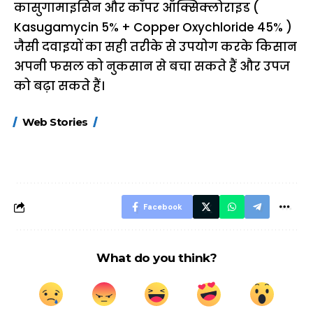
कासुगामाइसिन और कॉपर ऑक्सिक्लोराइड (
Kasugamycin 5% + Copper Oxychloride 45% )
जैसी दवाइयों का सही तरीके से उपयोग करके किसान
अपनी फसल को नुकसान से बचा सकते हैं और उपज
को बढ़ा सकते हैं।
15 नवंबर से लागू होंगे
ऐसे बनाएं अपनी पसंद की
मोटापे को कम कर
Web Stories
FASTag के ये नए
UPI ID? जानें यहां
लिए खाएं ये बेहत्तर
नियम, डबल टोल से
शानदार ट्रिक
बचने के लिए जानें ये 6
आसान ट्रिक्स
Facebook
What do you think?