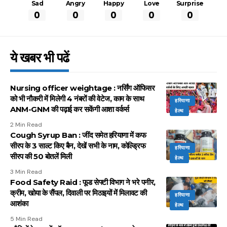
Sad
Angry
Happy
Love
Surprise
0
0
0
0
0
ये खबर भी पढें
Nursing officer weightage : नर्सिंग ऑफिसर
को भी नौकरी में मिलेगी 4 नंबरों की वेटेज, काम के साथ
हरियाणा
ANM-GNM की पढ़ाई कर सकेंगी आशा वर्कर्स
हेल्थ
2 Min Read
Cough Syrup Ban : जींद समेत हरियाणा में कफ
सीरप के 3 साल्ट किए बैन, देखें सभी के नाम, कोल्ड्रिफ
हरियाणा
सीरप की 50 बोतलें मिली
हेल्थ
3 Min Read
Food Safety Raid : फूड सेफ्टी विभाग ने भरे पनीर,
क्रीम, खोया के सैंपल, दिवाली पर मिठाइयों में मिलावट की
हरियाणा
आशंका
हेल्थ
5 Min Read