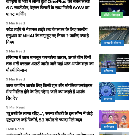
कौड़ियों के भाव में लॉन्च हुआ OnePlus का सबसे सस्ता
6G स्मार्टफोन, बेहत्तर फिचरों के साथ मिलेगी 80W का
फास्ट चार्जिंग
ऑटो-मोबाइल
3 Min Read
स्टेट हाईवे से नेशनल हाईवे तक के सफर के लिए फास्टैग
एनुअल पर NHAI के लागू हुए नए नियम ? जानिए क्या है
नियम
सरकारी योजना
3 Min Read
हरियाणा में आज मानसून फरमायेगा आराम, अगले तीन दिनों
तक भारी बरसात अलर्ट जारी! जानें यहां आज आपके शहर का
मौसमी मिजाज
हरियाणा
3 Min Read
आज का दिन आपके लिए किसी शुभ और मांगलिक कार्यक्रम
में सम्मिलित होने के लिए रहेगा, जानें क्या कहते हैं आपके
सितारे?
वायरल
9 Min Read
‘तू छाती कै लाग्या रहिए…’, सपना चौधरी के इस सॉन्ग नें तोड़े
यूट्यूब पर कई रिकॉर्ड, 53 करोड़ से ज्यादा मिले व्यूज
मनोरंजन
1 Min Read