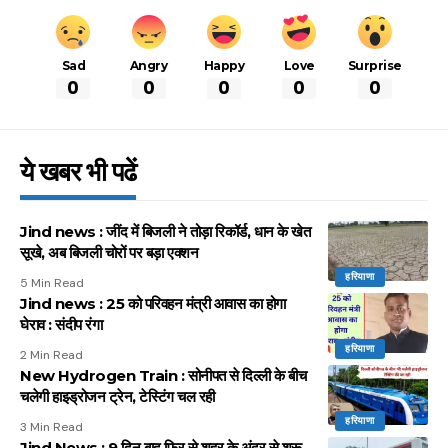
Sad
Angry
Happy
Love
Surprise
0
0
0
0
0
ये खबर भी पढें
Jind news : जींद में बिजली ने तोड़ा रिकॉर्ड, धान के खेत
सूखे, अब बिजली चोरों पर बड़ा एक्शन
हरियाणा
5 Min Read
Jind news : 25 को परिवहन मंत्री आवास का होगा
घेराव : संदीप रंगा
हरियाणा
2 Min Read
New Hydrogen Train : सोनीपत से दिल्ली के बीच
चलेगी हाइड्रोजन ट्रेन, टेस्टिंग चल रही
हरियाणा
3 Min Read
Jind News : 9 दिन बाद फिर से शहर के अंदर से शुरू