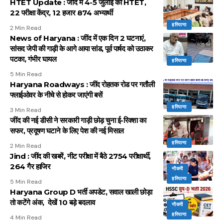
HTET Update : जींद में 4-5 जुलाई को HTET,
22 परीक्षा केंद्र, 12 हजार 874 अभ्यार्थी
हरियाणा
2 Min Read
News of Haryana : जींद में एक दिन 2 घटनाएं,
सांसद जेपी की गाड़ी के आगे आया सांड, पूर्व पार्षद को उठाकर
पटका, गंभीर घायल
हरियाणा
5 Min Read
Haryana Roadways : जींद रोहतक रोड पर गतौली
फ्लाईओवर के नीचे से होकर जाएंगी बसें
हरियाणा
3 Min Read
जींद की नई डीसी ने सरकारी गाड़ी छोड़ चुना ई-रिक्शा का
सफर, प्रदूषण घटाने के लिए पेश की नई मिसाल
हरियाणा
2 Min Read
Jind : जींद की खबरें, नीट परीक्षा में बैठे 2754 परीक्षार्थी,
264 गैर हाजिर
नौकरी
हरियाणा
5 Min Read
Haryana Group D भर्ती अपडेट, सवाल खाली छोड़ा
तो कटेंगे अंक, देखें 10 बड़े बदलाव
नौकरी
हरियाणा
4 Min Read