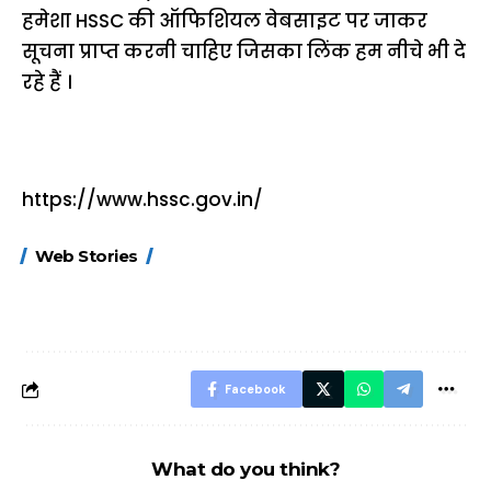
हमेशा HSSC की ऑफिशियल वेबसाइट पर जाकर
सूचना प्राप्त करनी चाहिए जिसका लिंक हम नीचे भी दे
रहे हैं ।
https://www.hssc.gov.in/
15 नवंबर से लागू होंगे
ऐसे बनाएं अपनी पसंद की
मोटापे को कम कर
Web Stories
FASTag के ये नए
UPI ID? जानें यहां
लिए खाएं ये बेहत्तर
नियम, डबल टोल से
शानदार ट्रिक
बचने के लिए जानें ये 6
आसान ट्रिक्स
Facebook
What do you think?