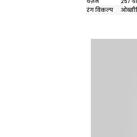
वज़न
257 ग्
रंग विकल्प
ओब्सी