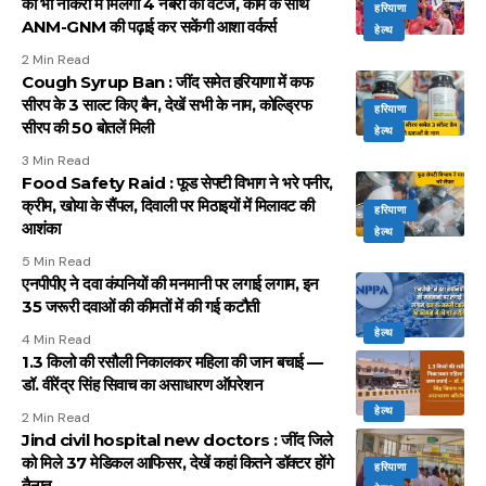
को भी नौकरी में मिलेगी 4 नंबरों की वेटेज, काम के साथ
हरियाणा
ANM-GNM की पढ़ाई कर सकेंगी आशा वर्कर्स
हेल्थ
2 Min Read
Cough Syrup Ban : जींद समेत हरियाणा में कफ
सीरप के 3 साल्ट किए बैन, देखें सभी के नाम, कोल्ड्रिफ
हरियाणा
सीरप की 50 बोतलें मिली
हेल्थ
3 Min Read
Food Safety Raid : फूड सेफ्टी विभाग ने भरे पनीर,
क्रीम, खोया के सैंपल, दिवाली पर मिठाइयों में मिलावट की
हरियाणा
आशंका
हेल्थ
5 Min Read
एनपीपीए ने दवा कंपनियों की मनमानी पर लगाई लगाम, इन
35 जरूरी दवाओं की कीमतों में की गई कटौती
हेल्थ
4 Min Read
1.3 किलो की रसौली निकालकर महिला की जान बचाई —
डॉ. वीरेंद्र सिंह सिवाच का असाधारण ऑपरेशन
हेल्थ
2 Min Read
Jind civil hospital new doctors : जींद जिले
को मिले 37 मेडिकल आफिसर, देखें कहां कितने डॉक्टर होंगे
हरियाणा
तैनात