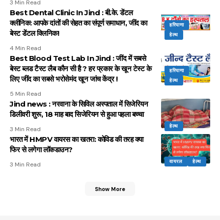
3 Min Read
Best Dental Clinic In Jind : बी.के. डेंटल
क्लीनिक: आपके दांतों की सेहत का संपूर्ण समाधान, जींद का
हरियाणा
बेस्ट डेंटल क्लिनिक!
हेल्थ
4 Min Read
Best Blood Test Lab In Jind : जींद में सबसे
बेस्ट ब्लड टैस्ट लैब कौन सी है ? हर प्रकार के खून टेस्ट के
हरियाणा
लिए जींद का सबसे भरोसेमंद खून जांच केंद्र !
हेल्थ
5 Min Read
Jind news : नरवाना के सिविल अस्पताल में सिजेरियन
डिलीवरी शुरू, 18 माह बाद सिजेरियन से हुआ पहला बच्चा
हेल्थ
3 Min Read
भारत में HMPV वायरस का खतरा: कोविड की तरह क्या
फिर से लगेगा लॉकडाउन?
वायरल
हेल्थ
3 Min Read
Show More