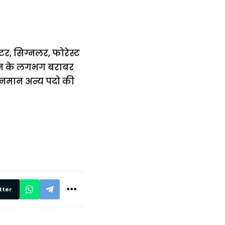
टर, सिग्नलर, फोरेस्ट
नमान के लगभग बराबर
तनमान अन्य पदो की
में
अब लेट नहीं होंगी
मार,
ट्रेनें… रेलवे ने
थ ये 5
सभी DRM को
रें!
दिए सख्त निर्देश,
रियल टाइम होगी
निगरानी
tter