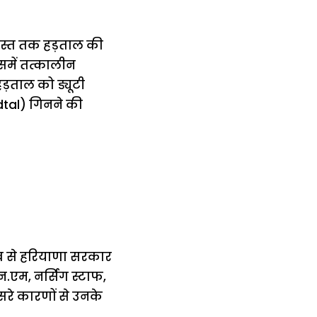
 अगस्त तक हड़ताल की
समें तत्कालीन
ड़ताल को ड्यूटी
adtal) गिनने की
तब से हरियाणा सरकार
न.एम, नर्सिग स्टाफ,
ूसरे कारणों से उनके