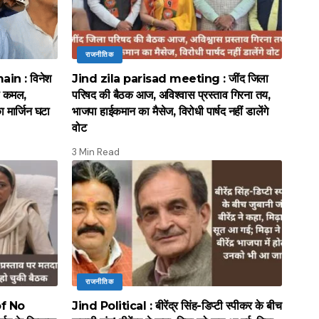
राजनीतिक
in : विनेश
Jind zila parisad meeting : जींद जिला
ा कमल,
परिषद की बैठक आज, अविश्वास प्रस्ताव गिरना तय,
 मार्जिन घटा
भाजपा हाईकमान का मैसेज, विरोधी पार्षद नहीं डालेंगे
वोट
3 Min Read
राजनीतिक
of No
Jind Political : बीरेंद्र सिंह-डिप्टी स्पीकर के बीच