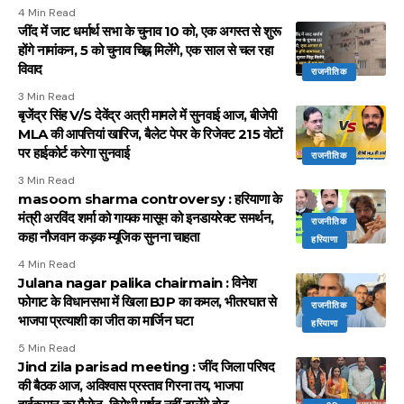
4 Min Read
जींद में जाट धर्मार्थ सभा के चुनाव 10 को, एक अगस्त से शुरू
होंगे नामांकन, 5 को चुनाव चिह्न मिलेंगे, एक साल से चल रहा
विवाद
राजनीतिक
3 Min Read
बृजेंद्र सिंह V/S देवेंद्र अत्री मामले में सुनवाई आज, बीजेपी
MLA की आपत्तियां खारिज, बैलेट पेपर के रिजेक्ट 215 वोटों
पर हाईकोर्ट करेगा सुनवाई
राजनीतिक
3 Min Read
masoom sharma controversy : हरियाणा के
मंत्री अरविंद शर्मा को गायक मासूम को इनडायरेक्ट समर्थन,
राजनीतिक
कहा नौजवान कड़क म्यूजिक सुनना चाहता
हरियाणा
4 Min Read
Julana nagar palika chairmain : विनेश
फोगाट के विधानसभा में खिला BJP का कमल, भीतरघात से
राजनीतिक
भाजपा प्रत्याशी का जीत का मार्जिन घटा
हरियाणा
5 Min Read
Jind zila parisad meeting : जींद जिला परिषद
की बैठक आज, अविश्वास प्रस्ताव गिरना तय, भाजपा