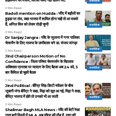
हाईकमान का मैसेज, विरोधी पार्षद नहीं डालेंगे वोट
राजनीतिक
3 Min Read
Badoli mention on Hudda : जींद में बड़ौली का
हुड्डा पर तंज, कहा भाजपा में शामिल होना चाहें तो आ सकते
हैं, अनिल विज को लेकर तोड़ी चुप्पी
राजनीतिक
3 Min Read
Dr Sanjay Jangra : जींद के जुलाना में नगर पालिका
चेयरमैन के लिए भाजपा के उम्मीदवार बने डा. संजय जांगड़ा
राजनीतिक
2 Min Read
Jind Chairperson Motion of No
Confidence : जिला परिषद चेयरपर्सन के खिलाफ
अविश्वास प्रस्ताव पर मतदान के लिए बैठक अब 24 को, 3
राजनीतिक
बार कैंसिल हो चुकी बैठक
2 Min Read
Jind Political : बीरेंद्र सिंह-डिप्टी स्पीकर के बीच
जुबानी जंग! बीरेंद्र ने कहा, मिढ़ा को सूत आ गई; मिढ़ा ने कहा,
बीरेंद्र भाजपा में होते तो उनको भी आ जाती
राजनीतिक
3 Min Read
Shalimar Bagh MLA News : जींद की बेटी रेखा
गुप्ता बनी दिल्ली में MLA, अब सीएम की दौड़ में, दादा की