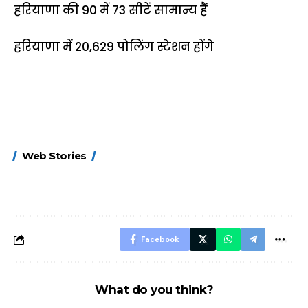
हरियाणा की 90 में 73 सीटें सामान्य हैं
हरियाणा में 20,629 पोलिंग स्टेशन होंगे
15 नवंबर से लागू होंगे
ऐसे बनाएं अपनी पसंद की
मोटापे को कम कर
Web Stories
FASTag के ये नए
UPI ID? जानें यहां
लिए खाएं ये बेहत्तर
नियम, डबल टोल से
शानदार ट्रिक
बचने के लिए जानें ये 6
आसान ट्रिक्स
Facebook
What do you think?