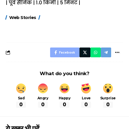
| पूर्व सैनिक | 1.0 किमी | 5 मिनट |
15 नवंबर से लागू होंगे
ऐसे बनाएं अपनी पसंद की
मोटापे को कम कर
Web Stories
FASTag के ये नए
UPI ID? जानें यहां
लिए खाएं ये बेहत्तर
नियम, डबल टोल से
शानदार ट्रिक
बचने के लिए जानें ये 6
आसान ट्रिक्स
Facebook
What do you think?
Sad
Angry
Happy
Love
Surprise
0
0
0
0
0
ये खबर भी पढें